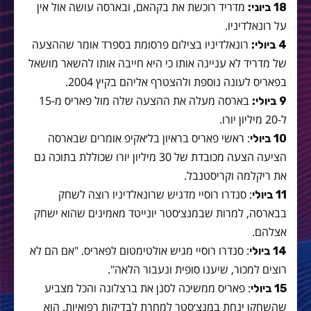
מדריד רוכשת את בקהאם, ובארסה עושה אול אין
18 ביוני:
על רונאלדיניו.
רונאלדיניו בצילום פרסומת בספרד אומר שההצעה
4 ביולי:
של מדריד לא עניינה אותו כי היא חייבה אותו להשאר מושאל
בפאריס לעונה נוספת ולהצטרף אליהם בקיץ 2004.
בארסה מעלה את ההצעה שלה מול פאריס מ-15
9 ביולי:
ל-20 מיליון יורו.
: ראשי פאריס בראיון בל׳אקיפ אומרים שבארסה
10 ביולי
הציעה הצעה מכובדת של 30 מיליון יורו שכוללת בתוכה גם
את ריקלמה וקריסטנבל.
: סנדרו רוסיי מדגיש שרונאלדיניו רוצה לשחק
11 ביולי
בבארסה, למרות שבמנצ׳סטר יונייטד מאמינים שהוא ישחק
אצלהם.
: סנדרו רוסיי מגיש אולטימטום לפאריס. "אם הם לא
14 ביולי
רוצים למכור, שיענו סופית ונעבור הלאה".
: פאריס ממשיכה לסנן את ברצלונה והכל מצביע
15 ביולי
שהשחקן ינחת במנצ׳סטר למחרת לבדיקות רפואיות. הוא