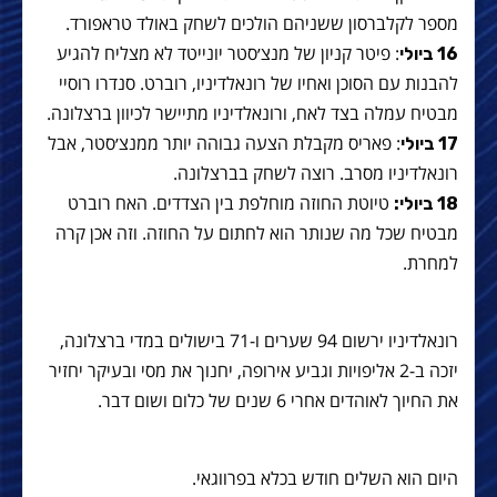
מספר לקלברסון ששניהם הולכים לשחק באולד טראפורד.
: פיטר קניון של מנצ׳סטר יונייטד לא מצליח להגיע
16 ביולי
להבנות עם הסוכן ואחיו של רונאלדיניו, רוברט. סנדרו רוסיי
מבטיח עמלה בצד לאח, ורונאלדיניו מתיישר לכיוון ברצלונה.
: פאריס מקבלת הצעה גבוהה יותר ממנצ׳סטר, אבל
17 ביולי
רונאלדיניו מסרב. רוצה לשחק בברצלונה.
טיוטת החוזה מוחלפת בין הצדדים. האח רוברט
18 ביולי:
מבטיח שכל מה שנותר הוא לחתום על החוזה. וזה אכן קרה
למחרת.
רונאלדיניו ירשום 94 שערים ו-71 בישולים במדי ברצלונה,
יזכה ב-2 אליפויות וגביע אירופה, יחנוך את מסי ובעיקר יחזיר
את החיוך לאוהדים אחרי 6 שנים של כלום ושום דבר.
היום הוא השלים חודש בכלא בפרווגאי.