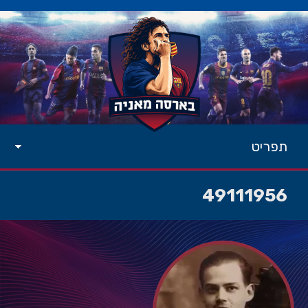
תפריט
49111956