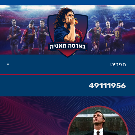
תפריט
49111956