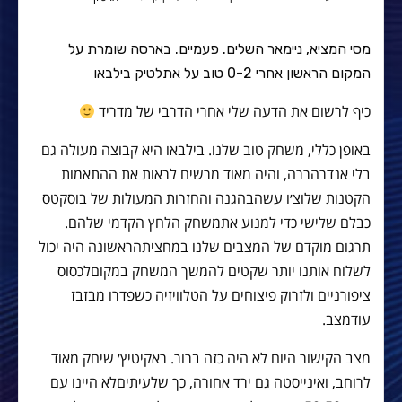
מסי המציא, ניימאר השלים. פעמיים. בארסה שומרת על
המקום הראשון אחרי 0-2 טוב על אתלטיק בילבאו
כיף
לרשום
את
הדעה
שלי
אחרי
הדרבי
של
מדריד
באופן
כללי
,
משחק
טוב
שלנו
.
בילבאו
היא
קבוצה
מעולה
גם
בלי
אנדר
הררה
,
והיה
מאוד
מרשים
לראות
את
ההתאמות
הקטנות
שלוצ׳ו
עשה
בהגנה
והחזרות
המעולות
של
בוסקטס
כבלם
שלישי
כדי
למנוע
את
משחק
הלחץ
הקדמי
שלהם
.
תרגום
מוקדם
של
המצבים
שלנו
במחצית
הראשונה
היה
יכול
לשלוח
אותנו
יותר
שקטים
להמשך
המשחק
במקום
לכסוס
ציפורניים
ולזרוק
פיצוחים
על
הטלוויזיה
כשפדרו
מבזבז
עוד
מצב
.
מצב
הקישור
היום
לא
היה
כזה
ברור
.
ראקיטיץ׳
שיחק
מאוד
לרוחב
,
ואינייסטה
גם
ירד
אחורה
,
כך
שלעיתים
לא
היינו
עם