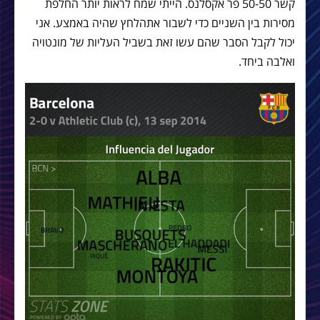
קשר
50-50
פר
אקסלנס
.
הייתי
שמח
לראות
יותר
החלפת
מסירות
בין
השניים
כדי
לשבור
את
הלחץ
שהיה
באמצע
. אני
יכול לקבל הסבר שהם עשו זאת בשביל העליות של מונטויה
ואלבה ביחד.