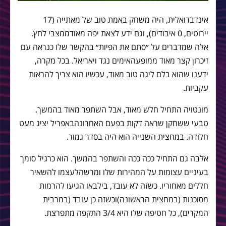
אינדבדואלית
,
היה
משחק
באמת
טוב
של
מאתייה
(17
יירוטים
, 0
איבודים
),
וגם
ידע
לצאת
יפה
מאוד
ממצבי
לחץ
.
אלה
שמדברים
על
״סתם
את
הפיות״
בהקשר
שלו
כנראה
עם
זיכרון
קצר
מאוד
ממופע
האימים
נגד
ויאריאל
.
בכל
מקרה
,
ידענו
שהוא
בלם
ליגה
טוב
מאוד
,
עכשיו
הוא
צריך
להראות
עקביות
.
מונטויה
התחיל
חלש
מאוד
,
אבל
השתפר
מאוד
בהמשך
.
טבעי
ששחקן
שראה
דקות
בפעם
האחרונה
באפריל
יציג
מעט
חלודה
.
במחצית
השנייה
הוא
היה
בסדר
גמור
.
אלבה
גם
התחיל
ככה
ככה
והשתפר
בהמשך
.
הוא
כרגיל
סומך
בעיניים
עצומות
על
המהירות
שלו
ומרשה
לעצמו
להשאיר
חללים
מאחוריו
.
כשזה
לא
עובד
,
בילבאו
הגיעו
להרמות
מסוכנות
(
במחצית
הראשונה
)
וכשזה
כן
עובד
(
במרבית
המקרים
),
כל
חטיפה
שלו
היא
3/4
התקפה
מתפרצת
.