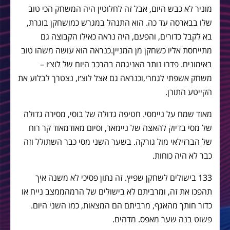
מוניר
לא
כבש
היום
,
אבל
זה
לחלוטין
היה
המשחק
הכי
טוב
שלו
בבארסה
עד
כה
.
הוא
התנהל
במגרש
כמו
שחקן
בוגרת
,
בא
לקבל
כדורים
,
והפעם
,
היה
נראה
כאילו
הקבוצה
גם
מתייחסת
אליו
כשחקן
מן
המניין
.
כנראה
הוא
עושה
משהו
טוב
באימונים
.
פדרו
נותר
האניגמה
בהרכב
היום
של
לוצ׳ו
–
משחק
אשפתי
לגמרי
,
וכנראה
גם
אצל
לוצ׳ו
,
נצטרך
לבלוע
את
הקייטע
התורן
.
מאוד
שמח
על
ניימסי
.
חטיפה
גדולה
של
בוסי
,
מסירה
גדולה
של
מסי
בדיוק
להאצה
של
ניימאר
,
וסיום
מאוד
מאוד
קר
רוח
של
הברזילאי
מול
גורקה
.
בשער
השני
מסי
כבר
השתולל
וזה
כבר
לא
היה
כוחות
.
133
בישולים
לשחקן
שפיץ
.
זה
נתון
פסיכי
לא
משנה
איך
תהפכו
את
זה
,
ומרביתם
לא
בישולים
של
הרמה
ממצב
נייח
או
כדור
חותך
מהאגף
,
מרביתם
הם
המצאות
,
כמו
השני
היום
.
פשוט
בנה
שער
מאפס
.
מדהים
.