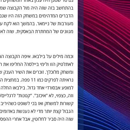
גם טר שטגן היה ענק באחד המשחקים הט
בהתחשב בזה שזה היה מול הקבוצה שמול
הדברים המדהימים במשחק הזה היו שגם ב
מעורבות של ניימאר. בהמשך הוא לקח על 
מגוונים של המחתרת הבאסקית. שזה לא 
וכמה מילים על בילבאו. איפה הקבוצה ה
לאתלטיק הזו ולימי ביילסה? החליפו את
נראיתה לפרקים כמו 11
למופע אבסורדי אחד גדול. בילבאו החלה 
וזה, כצפוי, לא "איכזב". "קטנות" לרגליי
קשורות למשחק ואז בכי לשופט כשהיריב 
הגבול קצת יותר מדי לא נענשת באדומים
שזה היה סביר לחלוטין, אבל אחרי ההפסק