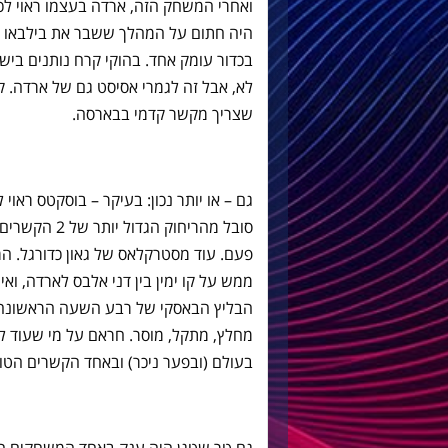
ואחרי המשחק הזה, ארדה בעצמו ראוי לכ
היה חתום על המהלך ששבר את בילבאו א
בכדור עומק אחד. בהוקי קרח נותנים בישו
לא, אבל זה לגמרי אסיסט גם של ארדה. ק
שצריך מקשר קדמי בבארסה.
גם – או יותר נכון: בעיקר – בוסקטס ראוי
סובל מהריחוק 
פעם. עוד מסטרקלאס של גאון כדורגל. ה
ממש על קו ימין בין דני אלבס לארדה, וא
הבליץ הבאסקי של רבע השעה הראשונה,
מחלץ, מתקל, מוסר. חראם על מי שעוד ל
בעולם (ובפער ניכר) ובאחד הקשרים הטוב