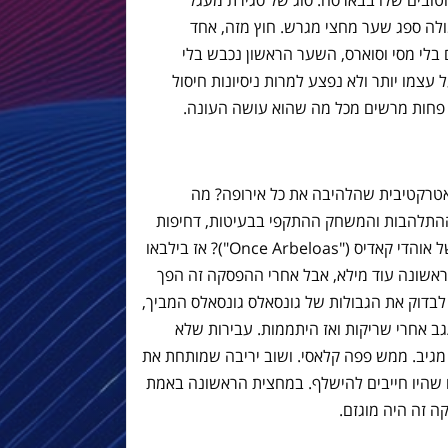
ובים שלו בבארסה. סוג של סגירת מעגל
ה ספג שער מחצי מגרש. חוץ מזה, אחד
לי מסי וסוארס, השער הראשון נכבש בלי
עצמו יותר ולא נפצע למרות ניסיונות חיסול
פחות מרשים מכל מה שהוא עושה העונה.
אטרקטיבית שהלהיבה את כל אירופה? מה
 ההתלהבות והמשחק ההתקפי בבעיטות, דחיפות
ומשחק מלוכלך. זוכרים את השיר הענק של אוהדי קאדיס ("Once Arbeloas")? אז בילבאו
 פפה. במחצית הראשונה עוד מילא, אבל אחרי ההפסקה זה הפך
לבדוק את הגבולות של גונסאלס גונסאלס המביך,
ם/גב אחרי שריקות ואז היתממות. עבירות שלא
מגיב. ממש פפה קלאסי. ושוב יריבה שמותחת את
 שהיו חייבים להישלף. במחצית הראשונה באמת
ה זה היה מוגזם.