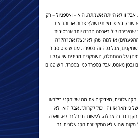
אבל זו לא הייתה אשמתה. היא – ואספניול – רק
שורק באופן מידתי ושולף פחות או יותר את
 שהיריבה של בארסה הרבה יותר אגרסיבית
ום זה לא המקרה, אבל זה כך ב-90% מהפעמים) אז למה שהן לא ינצלו את זה? זה
חדל שבילבאו סיימה את המשחק ב-10 שחקנים, אבל ככה זה בספרד. עם שיפוט סביר
יסים) על ההתחלה, השחקנים מבינים שייענשו
ם ובסן מאמס. אבל בספרד כמו בספרד, השופטים
הקטאלונית, מצדיקים את מה ששחקני בילבאו
 ניימאר אז זה "יכול לקרות", אבל הוא "לא
קן בגב זה אחלה, לעשות דריבל זה לא. וואלה.
ל מקום שהוא לא התקשורת הקטאלונית. זה