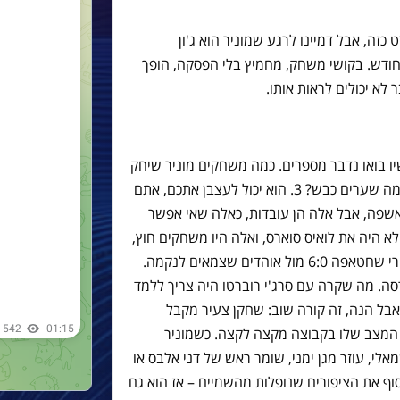
ט כזה, אבל דמיינו לרגע שמוניר הוא ג'ון
חודש. בקושי משחק, מחמיץ בלי הפסקה, הופך
לא יכולים לראות אותו.
יו בואו נדבר מספרים. כמה משחקים מוניר שיחק
בתפקיד שלו (9, חלוץ מרכזי אמיתי)? 2. כמה שערים כבש? 3. הוא יכול לעצבן אתכם, אתם
 אשפה, אבל אלה הן עובדות, כאלה שאי אפשר
 היה את לואיס סוארס, ואלה היו משחקים חוץ,
קשים – דרבי מתוח ואגרסיבי, ובילבאו אחרי שחטאפה 6:0 מול אוהדים שצמאים לנקמה.
השערים של בארסה. מה שקרה עם סרג'י רוברטו היה צריך ללמד
אבל הנה, זה קורה שוב: שחקן צעיר מקבל
ת המצב שלו בקבוצה מקצה לקצה. כשמוניר
אלי, עוזר מגן ימני, שומר ראש של דני אלבס או
וף את הציפורים שנופלות מהשמיים – אז הוא גם