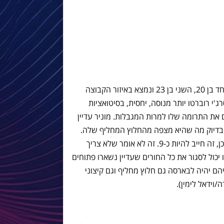
יש הבדל גדול בין מוניר לסרג'י רוברטו. אחד בן 20, השני בן 23 ונמצא באיזור הקבוצה
'י רוברטו יותר מנוסה, יחסית, בסיטואציות
את התרומה שלו למרות המגבלות. מוניר עדיין
 בדיוק מה שהיא מצפה מהחלוץ המחליף שלה.
ברור שהוא לא ישחק הרבה, אבל כשהוא כן, זה חייב להיות כ-9. זה לא אומר שלא צריך
ו יכול לסגור את כל החורים שעדיין נשארו פתוחים
ם יהיה לבארסה גם חלוץ מחליף וגם קיצוני
וידאל לימין).