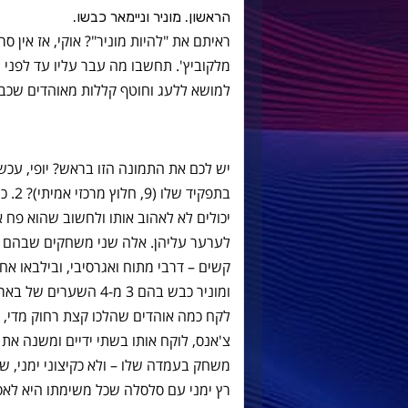
הראשון. מוניר וניימאר כבשו.
ראיתם את "להיות מוניר"? אוקי, אז אין סר
מלקוביץ'. תחשבו מה עבר עליו עד לפני 
למושא ללעג וחוטף קללות מאוהדים שכבר 
יש לכם את התמונה הזו בראש? יופי, עכש
יכולים לא לאהוב אותו ולחשוב שהוא פח
לערער עליהן. אלה שני משחקים שבהם לא
ומוניר כבש בהם 3 מ-4 
לקח כמה אוהדים שהלכו קצת רחוק מדי, 
צ'אנס, לוקח אותו בשתי ידיים ומשנה א
משחק בעמדה שלו – ולא כקיצוני ימני, שמ
רץ ימני עם סלסלה שכל משימתו היא לאס