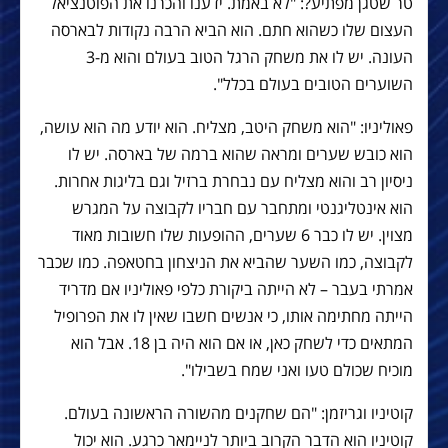
טר שטגן מפתיע?: "לא באמת. ידענו והכרנו את הפוטנציאל
העצום שלו כשהוא חתם. הוא הביא הרבה נקודות לבארסה
העונה. יש לו את משחק הרגל הטוב בעולם והוא מ-3
השוערים הטובים בעולם בכלל".
פאוליניו: "הוא משחק היטב, מצליח. הוא יודע מה הוא עושה,
הוא כובש שערים ומראה שהוא ברמה של בארסה. יש לו
ניסיון רב והוא מצליח עם נבחרת ברזיל וגם בליגות אחרות.
הוא אינטליגנטי ומתחבר עם חבריו לקבוצה על המגרש
מצוין. יש לו כבר 6 שערים, ההופעות שלו חשובות מאוד
לקבוצה, כמו השער שהביא את הניצחון בחטאפה. כמו שכבר
אמרתי בעבר – לא הייתה ביקורת כלפי פאוליניו אם מדריד
הייתה מחתימה אותו, כי אנשים חשבו שאין לו את הפרופיל
המתאים כדי לשחק כאן, או אם הוא היה בן 18. אבל הוא
מוכיח שכולם טעו ואני שמח בשבילו".
קוטיניו וגריזמן: "הם שחקנים מהשורה הראשונה בעולם.
קוטיניו הוא הדבר הקרוב ביותר לניימאר כרגע. הוא יכול