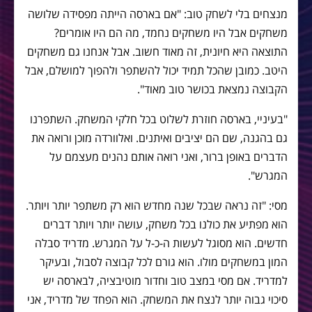
מנצחים בלי לשחק טוב: "אם בארסה הייתה מפסידה שלושה
משחקים אבל היו משחקים נחמד, מה הם היו אומרים?
התוצאה היא חיונית, זה מאוד חשוב. אבל אנחנו גם משחקים
היטב. כמובן שהכל תמיד יכול להשתפר ולהפוך למושלם, אבל
הקבוצה נמצאת בכושר טוב מאוד".
"בעיניי, בארסה חוזרת לשלוט בכל חלקי המשחק. השתפרנו
גם בהגנה, שם הם יציבים ואיתנים. ואלוורדה מוכן ורואה את
הדברים באופן ברור, ואני רואה אותם נהנים מעצמם על
המגרש".
מסי: "זה נראה שבכל שנה מחדש הוא רק משתפר יותר ויותר.
הוא מפתיע את כולנו בכל משחק, עושה יותר ויותר דברים
חדשים. הוא מסוגל לעשות ה-כ-ל על המגרש. מדריד סבלה
המון במשחקים מולו. הוא גורם לכל קבוצה לסבול, ובעיקר
למדריד. אם מסי במצב טוב וחדור מוטיבציה, לבארסה יש
סיכוי גבוה יותר לנצח את המשחק. הוא הפחד של מדריד, אני