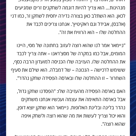
מנהיגות… הוא צריך להיות דוגמה לשחקנים זרים שמגיעים
לכאן. הוא השתלב כאן בצורה נדירה יחסית לשחקן זר, כמו דני
(אלבס), אבידל וגם ראקיטיץ'. אנחנו צריכים לכבד את
ההחלטה שלו – הוא הרוויח את זה".
"ניימאר אמר לנו שהוא רוצה לעזוב בחתונה של מסי, היינו
המומים, אבל כמו במקרה של מסצ’ראנו – אתה צריך לכבד
את ההחלטה שלו. העזיבה שלו הכניסה למועדון הרבה כסף,
ששימש לרכישה – הנכונה – של דמבלה. הוא שילם את סעיף
השחרור – זו ההחלטה שלו ובארסה הפסידה שחקן נהדר".
האם בארסה הפסידה מהעזיבה שלו: "הפסדנו שחקן גדול,
אבל בארסה התאימה את עצמה ועכשיו אנחנו משחקים
נהדר בליגה ובליגת האלופות. ניימאר הוא שחקן יוצא דופן,
והוא יכול וצריך לעשות את מה שהוא רוצה ולשחק איפה
שהוא רוצה".