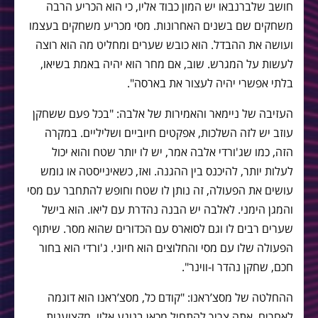
חושב שלברנבאו יש המון כבוד אליו, כי הוא הכריע הרבה
משחקים שם בשנים האחרונות. מסי מכריע משחקים בעצמו
ועושה את ההבדל. הוא כובש שערים ומחליט מה הוא רוצה
לעשות על המגרש. שוב, אם מחר הוא יהיה באמת בשיאו,
בלתי אפשרי יהיה לעצור את בארסה".
העזיבה של ניימאר והאמירות של אלבה: "בכל פעם ששחקן
עוזב יש לזה השלכות, אפקטים חיוביים ושליליים. במקרה
הזה, כמו שג'ורדי אלבה אמר, יש לו יותר שטח והוא יכול
לעלות יותר, להיכנס בין ההגנה. ואז, כשאינייסטה או גומש
עושים את הפעולה, זה נותן לו שטח וחופש להתחבר עם מסי
והמגן הימני. לאלבה יש הבנה נהדרת עם ליאו. הוא בישל
שערים רבים לו וגם לסוארס עם הכדורים שהוא מסר. שיתוף
הפעולה שלו עם מסי והחלוצים הוא חיוני. ג'ורדי הוא בחור
חכם, שחקן נהדר ו-ווינר".
ההחלטה של מסצ’ראנו: "קודם כל, מסצ’ראנו הוא דוגמה
לאחרים, אתה צריך להתחיל מכאן בנוגע אליו. מקצוענות,