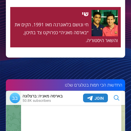
שי
חי ונושם בלאוגרנה מאז 1991. הקים את
״בארסה מאניה״ כפרויקט צד בתיכון,
והשאר היסטוריה.
החדשות הכי חמות בטלגרם שלנו