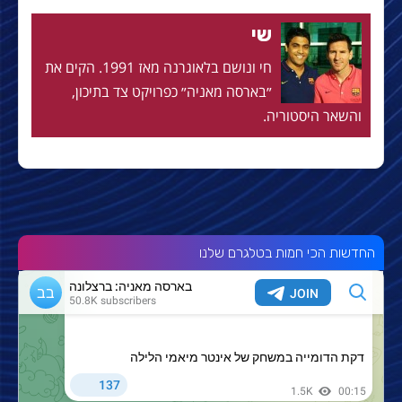
שי
חי ונושם בלאוגרנה מאז 1991. הקים את
״בארסה מאניה״ כפרויקט צד בתיכון,
והשאר היסטוריה.
החדשות הכי חמות בטלגרם שלנו