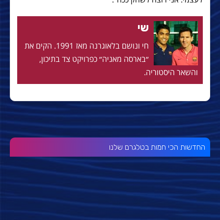
שי
חי ונושם בלאוגרנה מאז 1991. הקים את
״בארסה מאניה״ כפרויקט צד בתיכון,
והשאר היסטוריה.
החדשות הכי חמות בטלגרם שלנו