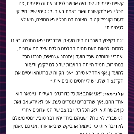
קשיים פנימיים. שם היה אפשר לפתור את זה פנימית, פה
הכל יוצא לתקשורת וזאת באמת בעיה. לגיטימי שיש חילוקי
דעות וקונפליקטים. הצורה בה הכל יוצא החוצה, היא לא
לגיטימית״.
״גם בקיצוץ השכר זה היה מעצבן שדברים יצאו החוצה. רצינו
לחכות ולראות האם תהיה החלטה כוללת אצל המועדונים,
ואחרי שהוחלט שכל מועדון יתנהג עצמאית, סגרנו הכל
במהירות. תמיד הייתה מחויבות של כולם לקצץ ולעזור
למועדון. אף אחד לא סירב. ״אני מקווה שברתומאו יסיים את
הקדנציה שלו, יש לי יחסים טובים איתו״.
: ״אני אוהב את כל כדורגלני העילית. ניימאר הוא
על ניימאר
אחד מהם. איך שהדברים עומדים כעת, אני לא יודע אם זאת
כן אפשרות או לא, הכל תלוי במצב של המועדונים אחרי
המשבר״. לאוטרו? ״שניהם ביחד יהיו דבר טוב״. ״מסי מעולם
לא דיבר איתי על ניימאר או ביקש שיביאו אותו, אני גם מאמין