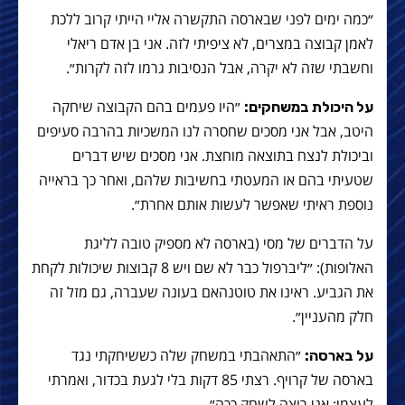
״כמה ימים לפני שבארסה התקשרה אליי הייתי קרוב ללכת
לאמן קבוצה במצרים, לא ציפיתי לזה. אני בן אדם ריאלי
וחשבתי שזה לא יקרה, אבל הנסיבות גרמו לזה לקרות״.
״היו פעמים בהם הקבוצה שיחקה
על היכולת במשחקים:
היטב, אבל אני מסכים שחסרה לנו המשכיות בהרבה סעיפים
וביכולת לנצח בתוצאה מוחצת. אני מסכים שיש דברים
שטעיתי בהם או המעטתי בחשיבות שלהם, ואחר כך בראייה
נוספת ראיתי שאפשר לעשות אותם אחרת״.
על הדברים של מסי (בארסה לא מספיק טובה לליגת
האלופות): ״ליברפול כבר לא שם ויש 8 קבוצות שיכולות לקחת
את הגביע. ראינו את טוטנהאם בעונה שעברה, גם מזל זה
חלק מהעניין״.
״התאהבתי במשחק שלה כששיחקתי נגד
על בארסה:
בארסה של קרויף. רצתי 85 דקות בלי לגעת בכדור, ואמרתי
לעצמי: אני רוצה לשחק ככה״.