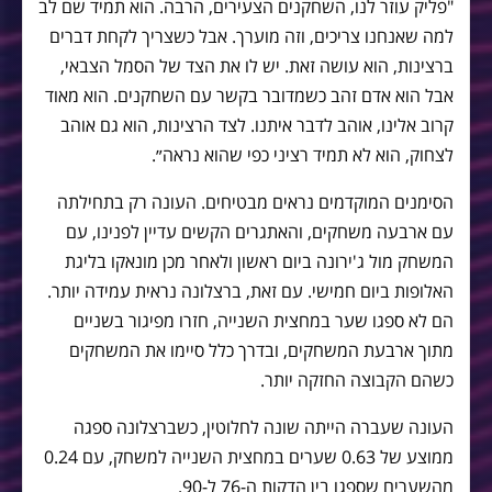
"פליק עוזר לנו, השחקנים הצעירים, הרבה. הוא תמיד שם לב
למה שאנחנו צריכים, וזה מוערך. אבל כשצריך לקחת דברים
ברצינות, הוא עושה זאת. יש לו את הצד של הסמל הצבאי,
אבל הוא אדם זהב כשמדובר בקשר עם השחקנים. הוא מאוד
קרוב אלינו, אוהב לדבר איתנו. לצד הרצינות, הוא גם אוהב
לצחוק, הוא לא תמיד רציני כפי שהוא נראה״.
הסימנים המוקדמים נראים מבטיחים. העונה רק בתחילתה
עם ארבעה משחקים, והאתגרים הקשים עדיין לפנינו, עם
המשחק מול ג'ירונה ביום ראשון ולאחר מכן מונאקו בליגת
האלופות ביום חמישי. עם זאת, ברצלונה נראית עמידה יותר.
הם לא ספגו שער במחצית השנייה, חזרו מפיגור בשניים
מתוך ארבעת המשחקים, ובדרך כלל סיימו את המשחקים
כשהם הקבוצה החזקה יותר.
העונה שעברה הייתה שונה לחלוטין, כשברצלונה ספגה
ממוצע של 0.63 שערים במחצית השנייה למשחק, עם 0.24
מהשערים שספגו בין הדקות ה-76 ל-90.