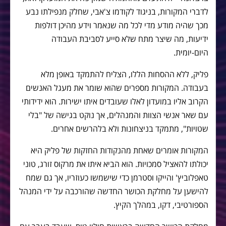
לדברי המקורות, בניגוד לקודמו צ'אבי, שחלק מנפילתו נבע
מכך שהיה מודע מדי לכל מה שנאמר וידע מהיכן דולפות
ידיעות, מה שיצר מתח שלא סייע לסביבת העבודה
היום-יומית.
פליק, ללא ההסחות הללו, הצליח להתמקד באופן מלא
בעבודה. המקורות מספרים שהוא שומר את מעגל האנשים
הקרוב אליו במועדון לאלו שעובדים איתו ישירות. הוא ידידותי
עם שאר אנשי הצוות והמנהלים, אך נוקט בגישה של "בלי
שטויות", מתמקד בניצחונות ולא בלהרשים אחרים.
המקורות אומרים שאחת מהנקודות החזקות של פליק היא
יכולתו להאציל סמכויות. הוא הביא איתו את מרקוס זורג, טוני
טאפלוביץ' והייקו וסטרמן כדי שישמשו כעוזריו, אך גם שמח
להישען על מחלקת הכושר החדשה שהורכבה על ידי המנהל
הספורטיבי, דקו, במהלך הקיץ.