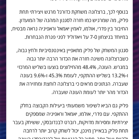
בנוסף לכך, ברצלונה משחקת כדורגל מרגש ויצירתי תחת
פליק, מה שמרגיש כמו חזרה לסגנון המהנה של המועדון.
החיבור בין פדרי, אולמו, לאמין יאמאל וראפיניה נראה מבטיח,
במיוחד בניצחון 7-0 על ויאדוליד לפני פגרת הנבחרות.
סגנון המשחק של פליק מתאפיין באינטנסיביות ולחץ גבוה,
כשברצלונה משיגה חזרה את הכדור הרבה יותר גבוה
במגרש. העונה, 48.4% מהחילוצים בוצעו בשליש המרכזי
ו-13.2% בשליש ההתקפי, לעומת 45.3% ו-9.6% בעונה
שעברה. הנתונים מראים כי ברצלונה לוחצת ומחזירה את
הכדור מהר יותר לעומת העונה שעברה.
פליק גם הביא לשיפור משמעותי ביעילות הקבוצה בחלק
ההתקפי. עם פדרי, אולמו, יאמאל וראפיניה שמספקים
יצירתיות ומסירות מדויקות, רוברט לבנדובסקי, ששיחק בעבר
תחת פליק בבאיירן מינכן, יכול לשחק קרוב יותר לרחבה