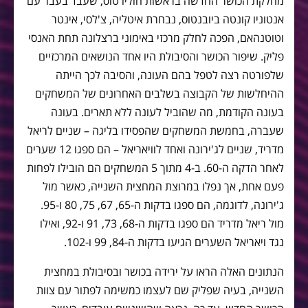
מחלקת הכושר החדשה בראשות חוליו טוס, שעבד בעבר עם
אנטוניו קונטה ביובנטוס, נבחרת איטליה, צ'לסי, אינטר
וטוטנהאם, הפכה לחלק מרכזי באימוני ברצלונה תחת האנסי
פליק. שיפור הכושר והסיבולת היו אחד הנושאים המרכזיים
שלפורטה רצה לטפל בהם העונה, והסיבה לכך הייתה
ההיחלשות של הקבוצה בשלבים האחרונים של המשחקים
בעונה הקודמת, מה שהוביל לעונה ללא תארים. בעונה
שעברה, בחמשת המשחקים שהפסידו בליגה – שניים לריאל
מדריד, שניים לג'ירונה ואחד לוויאריאל – הם ספגו 12 שערים
לאחר הדקה ה-60. ב-4 מתוך 5 המשחקים הם הובילו לפחות
פעם אחת, אך נפלו במרוצת המחצית השנייה, כאשר מול
ג'ירונה, לדוגמה, הם ספגו בדקות ה-65, 67, 75, 80 ו-95.
מול ריאל מדריד הם ספגו בדקות ה-68, 73, 91 ו-92, ואילו
נגד ויאריאל השערים הגיעו בדקות ה-84, 99 ו-102.
הנתונים האלה הראו על ירידה בכושר ובסיבולת במחצית
השנייה, בעיה שפליק שם לעצמו כמשימה לפתור עם צוות