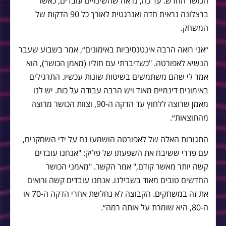
הכושר החדש. עד כה, נראה שהשינויים עובדים, כאשר
ברצלונה נראית חדה ואנרגטית לאורך כל 90 הדקות של
המשחק.
״אני רואה הרבה אינטנסיביות באימונים״, אמר בשבוע שעבר
הנשיא לאפורטה. "כשדיברתי עם חוליו (מאמן הכושר), הוא
אמר לי שהם משתמשים בשיטות שונות עכשיו. התרגילים
באימונים דינמיים מאוד ויש הרבה עבודה על כוח. יש לנו
מאמן שרוצה ללחוץ עד הדקה ה-90, וצוות הכושר מרוצה
מהתוצאות״.
התגובות האלה של לאפורטה הושמעו גם על ידי השחקנים,
עם פדרי ששיבח את השפעתו של פליק: "אנחנו עובדים
קשה יותר מאשר קודם," אמר הקשר. "מאמני הכושר
החדשים טובים מאוד בשבילנו. אנחנו עובדים קשה ורואים
את זה במשחקים. הקבוצה לא נחלשת אחרי הדקה ה-70 או
ה-80, היא שומרת על אותה רמה״.