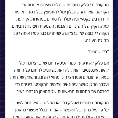
המקורבים לפליק מספרים שרגליו נשארות איתנות על
הקרקע. הוא יודע שהבלון יכול להתפוצץ בכל רגע, ותקופת
ירח הדבש בקטאלוניה יכולה להסתיים במהירות, אך לעת
עתה, הקיץ של השינויים והכנסת השפעות חיצוניות מביאים
תקווה לקבוצה של ברצלונה, שאחרים כבר פסלו אותה לפני
תחילת העונה.
"בלי שטויות".
אם פליק לא ידע עד כמה הכיסא החם של ברצלונה יכול
להיות אינטנסיבי, הוא גילה זאת כשהגיע לחתום על החוזה
במאי. עיתונאים ופפראצי חיכו מחוץ למלונו, ומשחק של חתול
ועכבר החל, כאשר עיתונאים וצלמים התקוטטו ביניהם כדי
לפרסם את התמונות הראשונות של המאמן הגרמני בעיר.
המקורות מספרים שפליק כבר אז החליט שהוא ינסה לשמור
על פרופיל נמוך ככל האפשר – אם זה בכלל אפשרי כמאמן
ברצלונה – ולהתעלם מההמולה שמקיפה את המועדון. זאת,