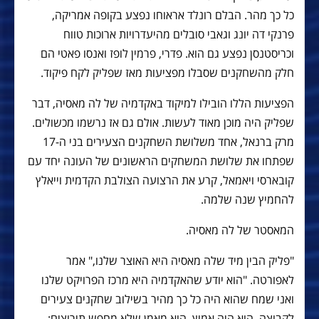
כל כך מהר. הבלם רונלד אראוחו נפצע בקופה אמריקה,
פרנקי דה יונג וגאבי סובלים מהיעדרויות ארוכות טווח
וכריסטנסן נפצע גם הוא. פדרי, פרמין לופז ואנסו פאטי הם
חלק מהשחקנים שסבלו מפציעות מאז שפליק לקח פיקוד.
הפציעות הללו הובילו למיקוד באקדמיה של לה מאסיה, דבר
שפליק היה מוכן מאוד לעשות. אולם גם אז נרשמו מכשולים.
מרק ברנאל, אחד משלושת השחקנים הצעירים בני ה-17
שפתחו את שלושת המשחקים הראשונים של העונה יחד עם
קובארסי ויאמאל, קרע את הרצועה הצולבת הקדמית וייאלץ
להחמיץ שנה שלמה.
המאסטר של לה מאסיה.
"פליק הבין מיד שלה מאסיה היא האוצר שלנו," אמר
לאפורטה. "הוא יודע שהאקדמיה היא מרכז הפרויקט שלנו
ואני שמח שהוא היה כל כך מהיר בשילוב שחקנים צעירים
לקבוצה. הוא היה אמיץ. הוא מאמן שלא מחפש תירוצים:.