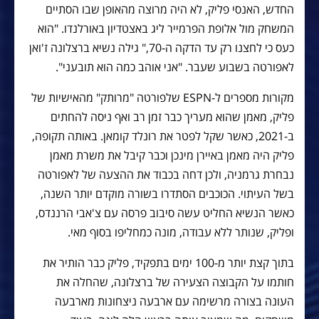
החדש, האנסי פליק, לא היה מרוצה מהאופן שבו הסתיים
המשחק מול אלופת הפרמייר ליג באצטדיון באורלנדו. "הוא
כעס כי לחצנו רק עד הדקה ה-70," גילה נשיא ברצלונה ז'ואן
לאפורטה בשבוע שעבר. "אני אוהב כמה הוא תובעני".
מקורות מספרים ל-ESPN שלפורטה "מרותק" מהאישיות של
פליק, מאמן שהוא מעריך כבר זמן רב ואף ניסה להחתים
ב-2021, כאשר שקל לפטר את רונלד קומאן. באותה תקופה,
פליק היה מאמן באיירן מינכן וכבר קיבל את משרת מאמן
נבחרת גרמניה, ולכן דחה בכבוד את ההצעה של לאפורטה
בשל העיתוי. הכוכבים הסתדרו בשורה מוקדם יותר השנה,
כאשר הנשיא החליט עשה סיבוב פרסה עם צ'אבי הרננדס,
ופליק, שנותר ללא עבודה, מונה כמחליפו בסוף מאי.
בתוך קצת יותר מ-100 ימים בתפקיד, פליק כבר הותיר את
חותמו על הקבוצה הצעירה של ברצלונה, שהחלה את
העונה בצורה מרשימה עם ארבעה ניצחונות מארבעה