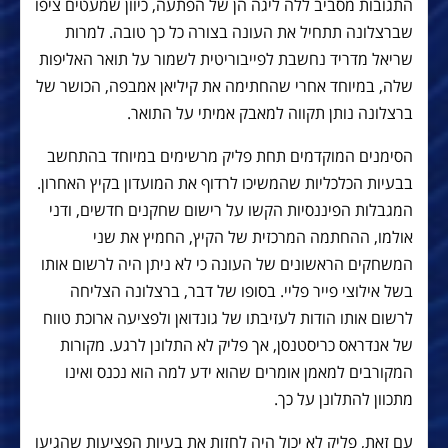
התגובות מסביב ללה ליגה הן של הפתעה, כיוון שמעטים ציפו
שברצלונה תתחיל את העונה בצורה כל כך טובה. למרות
שריאל מדריד נחשבת לפייבוריטית לשמור על תואר האליפות
שלה, במיוחד אחרי שהחתימה את קיליאן אמבפה, הכושר של
ברצלונה נותן תקווה למאבק אמיתי על התואר.
הסימנים המוקדמים תחת פליק מרשימים במיוחד בהתחשב
בבעיות הכלכליות שהמשיכו לרדוף את המועדון בקיץ האחרון.
המגבלות הפיננסיות הקשו על רישום שחקנים חדשים, ודני
אולמו, ההחתמה המרכזית של הקיץ, החמיץ את שני
המשחקים הראשונים של העונה כי לא ניתן היה לרשום אותו
בשל אילוצי פייר פליי. בסופו של דבר, ברצלונה הצליחה
לרשום אותו הודות לעזיבתו של גונדואן ולפציעה ארוכת טווח
של אנדראס כריסטנסן, אך פליק לא התלונן לרגע. מקורות
המקורבים למאמן אומרים שהוא ידע למה הוא נכנס ואינו
מתכוון להתלונן על כך.
עם זאת, פליק לא יכול היה לחזות את בעיות הפציעות שהגיעו