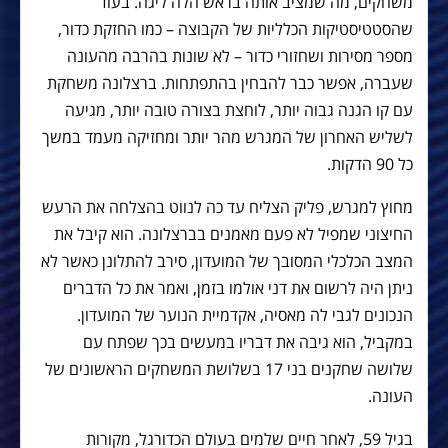
משחקים, מה שמציב אותה בראש הלה ליגה. בעוד
שהסטטיסטיקות הכלליות של הקבוצה – כמו החזקת כדור,
מספר מסירות ושחזורי כדור – לא שונות בהרבה מהעונה
שעברה, אפשר כבר להבחין בהתפתחות. ברצלונה משחקת
עם קו הגנה גבוה יותר, לוחצת בצורה טובה יותר, מגיעה
לשליש האחרון של המגרש מהר יותר ומחזיקה מעמד במשך
כל 90 הדקות.
מחוץ למגרש, פליק הצליח עד כה לנווט בהצלחה את הרעש
החיצוני שמפיל לא פעם מאמנים בברצלונה. הוא קיבל את
המצב הכלכלי המסובך של המועדון, סירב להתלונן כאשר לא
ניתן היה לרשום את דני אולמו בזמן, ואמר את כל הדברים
הנכונים לגבי לה מאסיה, אקדמיית הנוער של המועדון.
במקביל, הוא גיבה את דבריו במעשים בכך שפתח עם
שלושה שחקנים בני 17 בשלושת המשחקים הראשונים של
העונה.
בגיל 59, לאחר חיים שלמים בעולם הכדורגל, מקורות