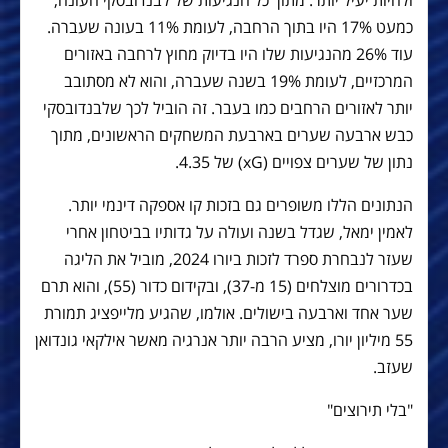
ולהיות יעיל יותר. מתוך כל הנגיעות של לבנדובסקי העונה,
כמעט 17% היו בתוך הרחבה, לעומת 11% בעונה שעברה.
עוד 26% מהנגיעות שלו היו בדיוק מחוץ לרחבה באזורים
המרכזיים, לעומת 19% בשנה שעברה, והוא לא מסתובב
יותר לאזורים הרחבים כמו בעבר. זה הוביל לכך שלבנדובסקי
כבש ארבעה שערים בארבעת המשחקים הראשונים, מתוך
נתון של שערים צפויים (xG) של 4.35.
הנתונים הללו משופרים גם בזכות קו אספקה דינמי יותר.
לאמין ימאל, שגדל בשנה ועולה על גדותיו בביטחון אחרי
שעזר לנבחרת ספרד לזכות ביורו 2024, מוביל את הליגה
בכדרורים מוצלחים (15 מ-37), ובקידום כדור (55), והוא תרם
שער אחד וארבעה בישולים. אולמו, שהגיע מלייפציג תמורת
55 מיליון יורו, מציע הרבה יותר אנרגיה מאשר אילקאי גונדואן
שעזב.
"בלי תירוצים"