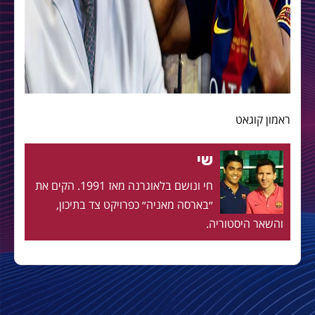
ראמון קוגאט
שי
חי ונושם בלאוגרנה מאז 1991. הקים את
״בארסה מאניה״ כפרויקט צד בתיכון,
והשאר היסטוריה.