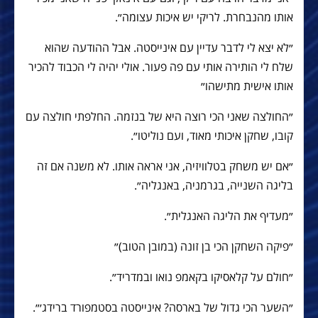
אותו מהנבחרת. לריקי יש איכות עצומה״.
״לא יצא לי לדבר עדיין עם אינייסטה. אבל ההודעה שהוא
שלח לי הותירה אותי עם פה פעור. אולי יהיה לי הכבוד להכיר
אותו אישית מתישהו״
״החולצה שאני הכי רוצה היא של בנזמה. החלפתי חולצה עם
קובו, שחקן איכותי מאוד, ועם נוליטו״.
״אם יש משחק בטלוויזיה, אני אראה אותו. לא משנה אם זה
בליגה השנייה, בגרמניה, באנגליה״.
״מעדיף את הליגה האנגלית״.
״פיקה השחקן הכי בן זונה (במובן הטוב)״
״חולם על קלאסיקו בקאמפ נואו ובמדריד״.
״השער הכי גדול של בארסה? אינייסטה בסטמפורד ברידג׳״.