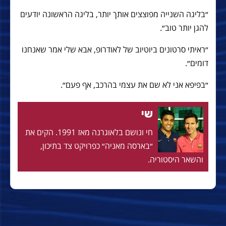
״בליגה השנייה מפוצצים אותך יותר, בליגה הראשונה יודעים
להגן יותר טוב״.
״ראיתי סרטונים ביוטיוב של לאודרופ, אבא שלי אמר שאנחנו
דומים״.
״בפיפא אני לא שם את עצמי בהרכב, אף פעם״.
שי
חי ונושם בלאוגרנה מאז 1991. הקים את
״בארסה מאניה״ כפרויקט צד בתיכון,
והשאר היסטוריה.