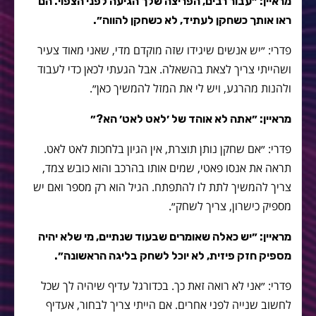
מראיין: ״עבור רבים, הפריצה שלך הגיעה לפני הצפוי. הם
ראו אותך כשחקן לעתיד, לא כשחקן להווה״.
פדרי: ״יש אנשים שיגידו שזה מוקדם מדי, שאני מאוד צעיר
ושהייתי צריך לצאת בהשאלה. אבל הגעתי לכאן כדי לעבוד
ולהנות מהרגע, ויש לי את המזל להמשיך כאן״.
מראיין: ״אתה לא אוהד של ׳לאט לאט׳ הא?״
פדרי: ״אם שחקן נותן תוצרת, אין הגיון בלחכות לאט לאט.
תראה את אנסו פאטי, שמים אותו בהרכב והוא כובש צמד,
צריך להמשיך לתת לו להתפתח. הגיל הוא רק מספר ואם יש
מספיק כישרון, צריך לשחק״.
מראיין: ״יש כאלה שאומרים שבעוד שנתיים, מי שלא יהיה
מספיק חזק פיזית, לא יוכל לשחק בליגה הראשונה״.
פדרי: ״אני לא רואה זאת כך. בכדורגל עדיף שיהיה לך שכל
לחשוב שנייה לפני אחרים. אם הייתי צריך לבחור, אעדיף