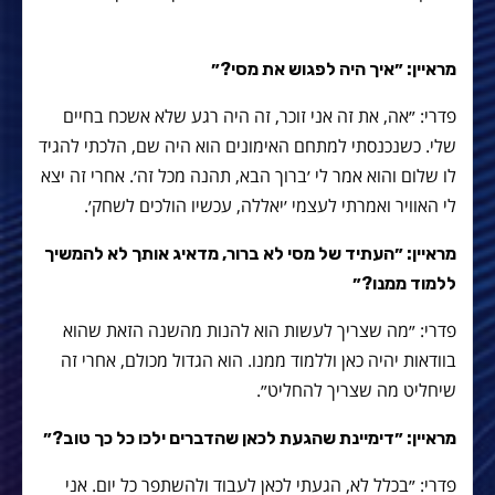
מראיין: ״איך היה לפגוש את מסי?״
פדרי: ״אה, את זה אני זוכר, זה היה רגע שלא אשכח בחיים
שלי. כשנכנסתי למתחם האימונים הוא היה שם, הלכתי להגיד
לו שלום והוא אמר לי ׳ברוך הבא, תהנה מכל זה׳. אחרי זה יצא
לי האוויר ואמרתי לעצמי ׳יאללה, עכשיו הולכים לשחק׳.
מראיין: ״העתיד של מסי לא ברור, מדאיג אותך לא להמשיך
ללמוד ממנו?״
פדרי: ״מה שצריך לעשות הוא להנות מהשנה הזאת שהוא
בוודאות יהיה כאן וללמוד ממנו. הוא הגדול מכולם, אחרי זה
שיחליט מה שצריך להחליט״.
מראיין: ״דימיינת שהגעת לכאן שהדברים ילכו כל כך טוב?״
פדרי: ״בכלל לא, הגעתי לכאן לעבוד ולהשתפר כל יום. אני