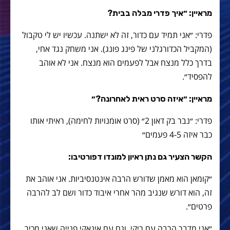
מראיין: ״איך פדרי מבלה בבית?
פדרי: ״אני תמיד עם כדור, זה לא ישתנה. עכשיו יש לי טקבול
(המקביל הכדורגלני של פינג פונג). אני משחק נגד אחי,
בדרך כלל מנצח אבל לפעמים הוא מנצח. אני לא אוהב
להפסיד״.
מראיין: ״איזה סרט ראית לאחרונה?״
פדרי: ״נבר בק דאון 2״ (סרט אומנויות לחימה), ראיתי אותו
כבר איזה 4-5 פעמים״
הקשר הצעיר גם נתן ראיון למונדו דפורטיבו:
״קומאן הוא מאמן שדורש הרבה אינטנסיביות. אני אוהב את
זה, הוא דורש שנגיב מהר אחרי איבוד כדור ושם לב להרבה
פרטים״.
״אני מדבר הרבה עם ריקי, וגם עם אינאקי פנייה שאני מכיר