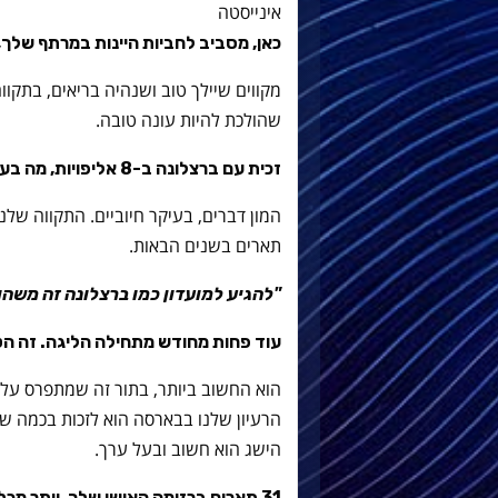
אינייסטה
כאן, מסביב לחביות היינות במרתף שלך, אי
מקווים שיילך טוב ושנהיה בריאים, בתקוו
שהולכת להיות עונה טובה.
זכית עם ברצלונה ב-8 אליפויות, מה בעצם אומרים המספרים האלה?
המון דברים, בעיקר חיוביים. התקווה שלנ
תארים בשנים הבאות.
"להגיע למועדון כמו ברצלונה זה משהו
עוד פחות מחודש מתחילה הליגה. זה הטו
הוא החשוב ביותר, בתור זה שמתפרס על כ
הרעיון שלנו בבארסה הוא לזכות בכמה שי
הישג הוא חשוב ובעל ערך.
31 תארים ברזומה האישי שלך, יותר מכ