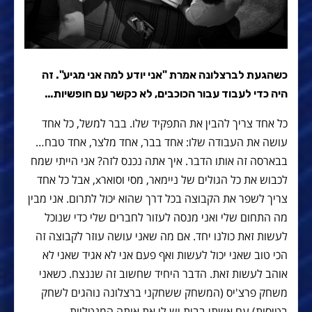
כשהגעת לברצלונה אמרת "אני יודע למה אני מגיע". זה
היה כדי לעבוד עבור הכוכבים, לא כקשר עם חופשיות…
כל אחד צריך להבין את התפקיד שלו. בבר למשל, כל אחד
עושה את העבודה שלו: אחד בבר, אחד מלצר, אחד טבח…
בבארסה זה אותו הדבר. איך אתה נכנס לזה? אני הייתי שמח
לכבוש את כל הגולים של ניימאר, מסי וסוארx, אבל כל אחד
צריך לשפר את הקבוצה בכל דרך שהוא יכול לתרום. אני מבין
מה התחום שלי ואני מנסה לעזור לחברים שלי כדי שנוכל
לעשות זאת כולנו יחד. אם מה שאני עושה עוזר לקבוצה זה
הכי טוב שאני יכול לעשות ואף פעם אני לא אגיד שאני לא
אוהב לעשות זאת. הדבר היחיד שחשוב זה שננצח. כשאני
משחק פרצ'יס (המשחק ששחקני ברצלונה נוהגים לשחק
בטיסות) עם אשתי בבית יש לי את אותה המנטליות.