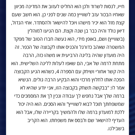
חייו, לנסות לשרוד ולכן הוא החליט לעזוב את המדינה מכיוון
שאחיו הבכור עזב לשווייץ כמה שנים לפני כן. הוא חשב שעם
קצת מזל הוא יכיר מישהו ויוכל להישאר ולהסתדר. אחי הגדול,
דיאן נולד והיה כבר בן שנה וקצת. הם הגיעו למוהלין
(בשווייץ) ושם, באופן מידי, הוא נעשה חברו הטוב של מפקד
המשטרה שאהב כדורגל והכניס אותו לקבוצה של הכפר. זה
היה מועדון שהיה בליגה הרביעית או משהו כזה, הרבה
מתחת לרמה של אבי, הם שאפו לעלות לליגה השלישית. הוא
היה קשר אחורי ושיחק עם הספרה 4, כשהוא הגיע הקבוצה
הפכה אותו לחלוץ מרכזי והוא הבקיע הרבה גולים. הנשיא
אמר לו: "בבקשה תשחק בקבוצה הזו, אני יודע שהיא לא
ברמה שלך אבל נחפש לך עבודה ונכין לך את המסמכים כדי
שמשפחתך תוכל לבוא לשווייץ" והוא הסכים. הוא היה יכול
ללכת למועדון ברמה שלו ולהמשיך בקריירה שלו, אבל הוא
העדיף להישאר שם ולבסס את משפחתו. הוא הקריב
בשבילנו.