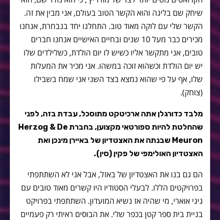
שיחק שם בליגה והוא הקשר הטוב בעולם, אני מבין את זה.
הקשר שלי עם לוקה מאוד טוב. התחלנו יחד בנבחרת, אנחנו
מכירים כבר מעל 10 שנים ובחיים האישיים אנחנו חברים
טובים, אני מתקשר אליו כשיש לו יום הולדת, כשלילדים שלו
יש יום הולדת וכשהוא זוכה במשהו. אני מכיר את המעלות
שלו, אף על פי שהוא נמצא בצד השני אני שמח בשבילו
(צוחק).
מלבד כדורגלן אתה ארכיטקט מתוסכל, עבדת בזה, לפני
שהחלטת להיות ספורטאי מקצוען, בחברת Herzog & De
Meuron שבנתה את האצטדיון של באיירן מינכן ואת
האצטדיון האולימפי של פקין (סין).
הם גם בנו את האצטדיון של באזל, אבל אני לא השתתפתי
בפרויקטים הללו. לבעלי הסטודיו היו קשרים מאוד טובים עם
גיגי אוארי, מי שהיה אז נשיא המועדון. השתתפתי בפרויקט
בניית בית ספר קטן בכפר שלי. את הבוסים ראיתי רק פעמיים