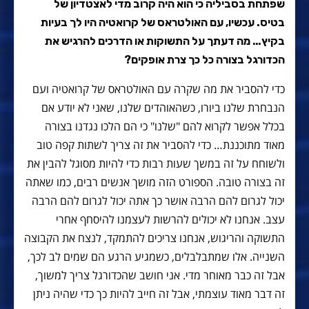
שפתחת בסביליה כי הוא היה קרוב מדי לאצטדיון של
בטיס. עכשיו, עם האולטראס של קרואטיה היו לך בעיות
בקיץ… מה דעתך על התשוקות או הדרכים להרגיש את
הכדורגל בצורה כל כך צרת אופקים?
כדי להסביר את מה שקרה עם האולטראס של קרואטיה ועם
הנבחרת שלנו ביורו, כשהאוהדים שלנו, שאני לא יודע אם
בכלל אפשר לקרוא להם "שלנו" כי הם הלכו נגדנו בצורה
מאוד מתוכננת… כדי להסביר את זה צריך לשתות קפה טוב
ולשוחח על זה במשך שעות רבות כדי להיות מסוגל להבין את
זה בצורה טובה. הספורט הזה מושך אנשים רבים, כמו שאתה
יכול לגרום להם הרבה אושר כך אתה יכול לגרום להם הרבה
עצב. אנחנו לא יכולים להרשות לעצמנו להיסחף אחרי
התשוקה והריגוש, אנחנו צריכים להתמקד, לנצח את הקבוצה
השנייה. אלו שמתבלבלים, כשמגיע הרגע הם שמים לב לכך,
אבל זה כבר מאוחר מדי. אני חושב שהכדורגל צריך למשוך,
זה דבר מאוד עוצמתי, אבל זה חייב להיות כך כדי שהיה ניתן