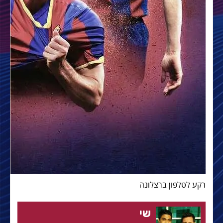
רקע לטלפון ברצלונה
שי