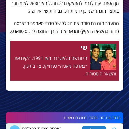
מן הסתם יקח לו זמן להתאקלם לכדורגל האירופאי, לא מדובר
בתוצר מוגמר שמוכן לרמות הכי גבוהות של אירופה.
המעבר הזה גם סותם את הגולל של סרג'י סאמפר בבארסה
(חוזר בהשאלה הקיץ) ומראה את הדרך החוצה לדניס סווארס.
שי
חי ונושם בלאוגרנה מאז 1991. הקים את
״בארסה מאניה״ כפרויקט צד בתיכון,
והשאר היסטוריה.
החדשות הכי חמות בטלגרם שלנו