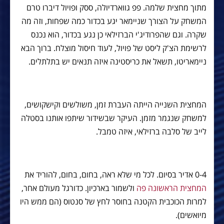
מתוך מחצית שלמה. פפ גווארדיולה, ססק ופויול דיברו טרם
המשחק על הצורך שניימאר יגע בכדור כמה שפחות, וזה מה
שקרה. וגם שהפרודיג'י הברזילאי כן נגע בכדור, הוא נכנס
לרשימת הצ'ק ליסט של פויול, לעוד חיסול מוצלח. ברוך הבא
ניימאריטו, תשאל את כריסטינה איזה תנאים יש בתלתלים.
המחצית השנייה הייתה העברת זמן, משולשים וקישקושים,
למשחק שנגמר מזמן. העיקר שבשידור שיתפו אותנו בסטלה
לייב של סלבה ברזילאי, איזה טמבל.
0-4 אדיר בסיום. לכל מי שלא ראה, בחום, בחום, להוריד את
המחצית הראשונה פה
ולשמור בארכיון. כדורגל מעולם אחר,
למרות הכוכבית הקטנה בחוסר לחץ של סנטוס (הם ממש היו
מיואשים).