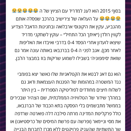
בסוף 2015 הוא לעג למדריד עם הציוץ של ה
על העלאה של צ׳רישיב בהרכב שפסלה אותם
מהגביע, עקץ את ה׳קונוס׳ ארבלואה ובחגיגות הדאבל הצדיע
לקווין רולדן (״איתך הכל התחיל״ – עוקץ לשחקני מדריד
שיצאו לועדון אחרי הפסד 0-4 בדרבי ואיבדו את האליפות
לאחר מכן). אגב לפני ה 0-4 בברנבאו באותה עונה אמר גם
שזאת ׳סימפוניה׳ בשבילו לשמוע שריקות בוז במבצר הלבן.
הוא גם דאג לבטא את הקטלאניות שלו כאשר יצא בפומבי
נגד המשטרה במהומות של הפגנות העצמאות ודאג גם
לשלוח חיצים מחודדים לפוליטיקה הספרדית – בין היתר
במהלך שידור של הטלוויזיה הממלכתית, שם הצהיר שבכירים
בממשל מתבשמים בלי הפסקה בתא הכבוד של הברנבאו,
כולל פרקליטת המדינה מרתה סילבה דלה פוארטה שרדפה
את מסי וניימאר (ופרשה עם פרשת המיסים של כריסטיאנו) או
שר התשתיות שהעניק פרויקטים ללא מכרז לחברות הבנייה