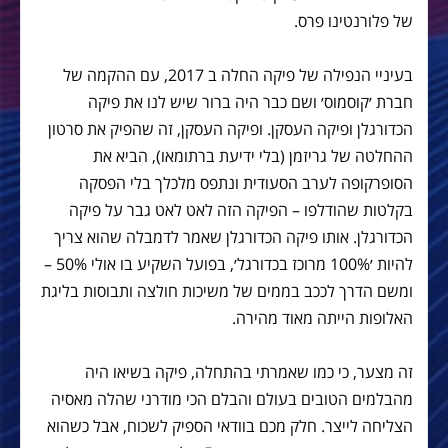
של פלורנטינו פרס.
בעיניי הנפילה של פיקה החלה ב 2017, עם ההקמה של
חברת ׳קוסמוס׳ ושם כבר היה ברור שיש לנו את פיקה
הכדורגלן ופיקה העסקן. ופיקה העסקן, זה שהפיק את סרטון
ההחלטה של גריזמן (בלי ידיעת ברתומאו), הביא את
הסופרקופה לערב הסעודית ונתפס מלכלך בלי הפסקה
בקלטות שהודלפו – הפיקה הזה לאט לאט גבר על פיקה
הכדורגלן. אותו פיקה הכדורגלן שאמר לדמבלה שהוא צריך
להיות ׳100% מרוכז בכדורגל׳, בפועל השקיע בו אולי 50% –
ומשם הדרך לככב בממים של משיכות חולצה ותבוסות בליגת
האלופות הייתה מאוד מהירה.
זה מצער, כי כמו שאמרתי בהתחלה, פיקה בשיאו היה
מהבלמים הטובים בעולם והבלם הכי מודרני שהלה מאסיה
הצליחה לייצר. חלק מכם בוודאי הספיק לשכוח, אבל כשהוא