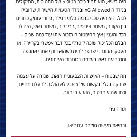
היה בשיא, הוא תמיד כיכב בטופ 5 של החטיפות, התיקולים,
במדד ה xG Allowed ובמדד הטעויות הישירות שהובילו
לגול. הוא היה טכני ברמה בלתי רגילה, כדורי עומק, כדורים
בין הקווים, משחק צירופים, דריבלים, משחק ראש, היה לו
הכל ומעניין איך ההיסטוריה תזכור אותו עוד כמה שנים –
הבלם הכל יכול שזכה ליטרלי בכל דבר אפשרי בקריירה, או
העסקן הבוגדני שהפך למימ כשהוא רודף אחרי אמבפה
ומככב עם ראש באדמה בכותרות העיתונים.
מה שבטוח – האישיות הצבעונית הזאת, שגזרה על עצמה
שתיקה בגלל בקשות של צ׳אבי, לא הולכת להעלם מחיינו,
וכמו שהוא הבטיח, הוא עוד יחזור.
תודה ג׳רי.
ובחיאת תעשה סולחה עם ליאו.