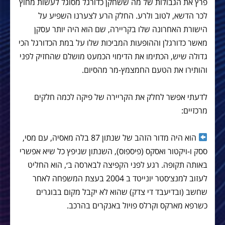
פרץ את הגבולות של מה ששחקן כדורגל מסוגל לעשות מחוץ
לכר הדשא, לטוב ולרע. החלק הרע לצערנו השפיע על
הישורת האחרונה שלו בקריירה, שם הוא היה יותר עסקן
מאשר כדורגלן וההופעות המביכות שלו על במת הכדורגל הכי
גדולה שיש, הכתימו את הדימוי הכמעט מושלם שהחזיק לפני
והותירו את הטעם החמצמץ-מר מהסיום.
לדעתי אפשר לחלק את הקריירה של פיקה לכמה חלקים
מרכזיים:
הוא היה מדור הזהב של שנתון 87 בלה מאסיה, עם מסי,
ססק ו-ויקטור ואסקס (פיספוס), השנתון שניפץ כל שיא אפשרי
באותה תקופה. רגע לפני הקפיצה לבארסה ב׳, הוא החליט
לעזוב למנצ׳סטר יונייטד ב 2004 בעצת המשפחה לאחר
שחשב (ובדיעבד די צדק) שהוא לא יקבל מקום בבוגרים
כשרפא מארקס וקרלס פויול באנקרים בהרכב.