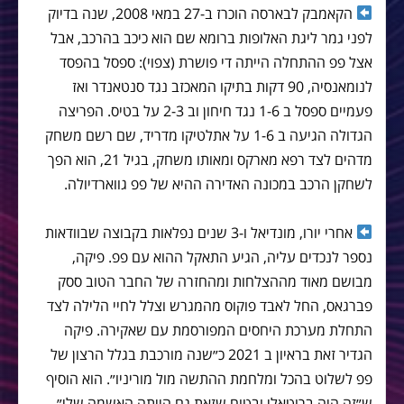
הקאמבק לבארסה הוכרז ב-27 במאי 2008, שנה בדיוק
לפני גמר ליגת האלופות ברומא שם הוא כיכב בהרכב, אבל
אצל פפ ההתחלה הייתה די פושרת (צפוי): ספסל בהפסד
לנומאנסיה, 90 דקות בתיקו המאכזב נגד סנטאנדר ואז
פעמיים ספסל ב 1-6 נגד חיחון וב 2-3 על בטיס. הפריצה
הגדולה הגיעה ב 1-6 על אתלטיקו מדריד, שם רשם משחק
מדהים לצד רפא מארקס ומאותו משחק, בגיל 21, הוא הפך
לשחקן הרכב במכונה האדירה ההיא של פפ גווארדיולה.
אחרי יורו, מונדיאל ו-3 שנים נפלאות בקבוצה שבוודאות
נספר לנכדים עליה, הגיע התאקל ההוא עם פפ. פיקה,
מבושם מאוד מההצלחות ומהחזרה של החבר הטוב ססק
פברגאס, החל לאבד פוקוס מהמגרש וצלל לחיי הלילה לצד
התחלת מערכת היחסים המפורסמת עם שאקירה. פיקה
הגדיר זאת בראיון ב 2021 כ״שנה מורכבת בגלל הרצון של
פפ לשלוט בהכל ומלחמת ההתשה מול מוריניו״. הוא הוסיף
ש״זה היה ברוטאלי ובטוח שזאת גם הייתה האשמה שלי״.