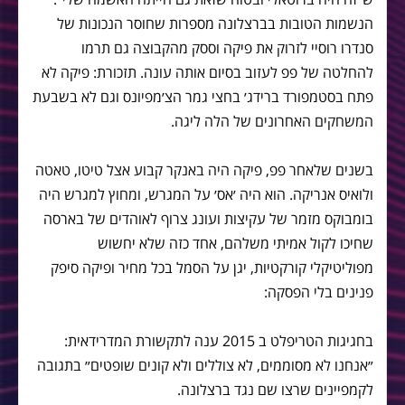
הנשמות הטובות בברצלונה מספרות שחוסר הנכונות של
סנדרו רוסיי לזרוק את פיקה וססק מהקבוצה גם תרמו
להחלטה של פפ לעזוב בסיום אותה עונה. תזכורת: פיקה לא
פתח בסטמפורד ברידג׳ בחצי גמר הצ׳מפיונס וגם לא בשבעת
המשחקים האחרונים של הלה ליגה.
בשנים שלאחר פפ, פיקה היה באנקר קבוע אצל טיטו, טאטה
ולואיס אנריקה. הוא היה ׳אס׳ על המגרש, ומחוץ למגרש היה
בומבוקס מזמר של עקיצות ועונג צרוף לאוהדים של בארסה
שחיכו לקול אמיתי משלהם, אחד כזה שלא יחשוש
מפוליטיקלי קורקטיות, יגן על הסמל בכל מחיר ופיקה סיפק
פנינים בלי הפסקה:
בחגיגות הטריפלט ב 2015 ענה לתקשורת המדרידאית:
״אנחנו לא מסוממים, לא צוללים ולא קונים שופטים״ בתגובה
לקמפיינים שרצו שם נגד ברצלונה.