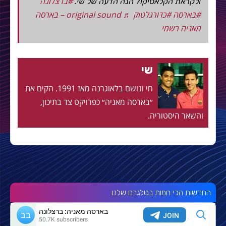
#ברצלונה
ולקראת הקלאסיקו? הנה הדעה של שי.
#בארסה
#כדורגלטוק
♬ original sound – בארסה
מאניה רשמי
שי
חי ונושם בלאוגרנה מאז 1991. הקים את
״בארסה מאניה״ כפרויקט צד בתיכון,
והשאר היסטוריה.
החדשות הכי חמות בטלגרם שלנו