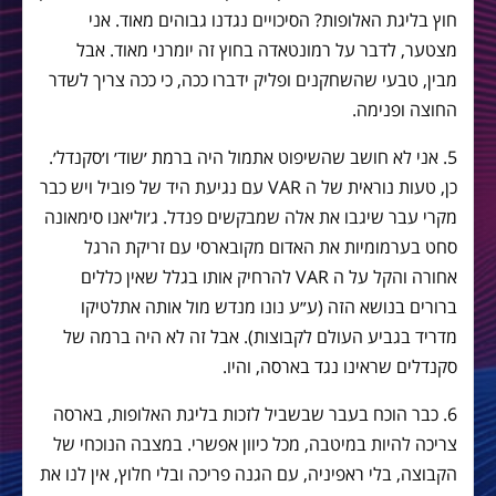
חוץ בליגת האלופות? הסיכויים נגדנו גבוהים מאוד. אני
מצטער, לדבר על רמונטאדה בחוץ זה יומרני מאוד. אבל
מבין, טבעי שהשחקנים ופליק ידברו ככה, כי ככה צריך לשדר
החוצה ופנימה.
5. אני לא חושב שהשיפוט אתמול היה ברמת ׳שוד׳ ו׳סקנדל׳.
כן, טעות נוראית של ה VAR עם נגיעת היד של פוביל ויש כבר
מקרי עבר שיגבו את אלה שמבקשים פנדל. ג׳וליאנו סימאונה
סחט בערמומיות את האדום מקובארסי עם זריקת הרגל
אחורה והקל על ה VAR להרחיק אותו בגלל שאין כללים
ברורים בנושא הזה (ע״ע נונו מנדש מול אותה אתלטיקו
מדריד בגביע העולם לקבוצות). אבל זה לא היה ברמה של
סקנדלים שראינו נגד בארסה, והיו.
6. כבר הוכח בעבר שבשביל לזכות בליגת האלופות, בארסה
צריכה להיות במיטבה, מכל כיוון אפשרי. במצבה הנוכחי של
הקבוצה, בלי ראפיניה, עם הגנה פריכה ובלי חלוץ, אין לנו את