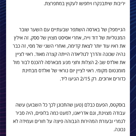
יריבות שיתבנקרו ויחפשו לעקוץ במתפרצת.
הגיימפלן של בארסה השתפר שבעתיים עם השער שובר
המנטליות של דוד וייה, אחרי אסיסט מצוין של ססק. זה אילץ
את ראיו עוד יותר לצאת קדימה, ואחרי השני של מסי, זה כבר
נהיה שכונה והדרך לגוליאדה הייתה קצרה מאוד. ראוי לציין
את ואלדס שב-2 הצלות וחצי מנע מבארסה להכנס לבור מול
מומנטום מקומי. ראוי לציין יום נוראי של ואלדס מבחינת
כדורים ארוכים. רק 2/15 הגיעו ליד.
בוסקטס, הפעם כבלם (טען שהתכונן לכך כל השבוע) עשה
עבודה מצוינת, וגם אדריאנו, למעט כמה בלופים, היה סביר
לגמרי ובעזרת המהירות הגבוהה פיצה על חורים ועמידה לא
נכונה.