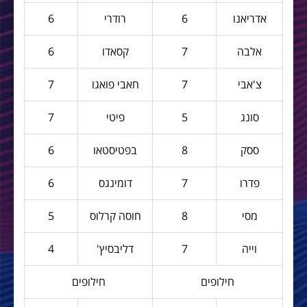
אדריאנו
6
רודרי
6
אלבה
7
קסאדו
6
צ'אבי
7
חאבי פואגו
7
סונג
5
פיטי
7
ססק
8
בפטיסטאו
6
פדרו
7
דומינגס
6
מסי
8
חוסה קרלוס
5
וייה
7
דליבסיץ'
4
חילופים
חילופים