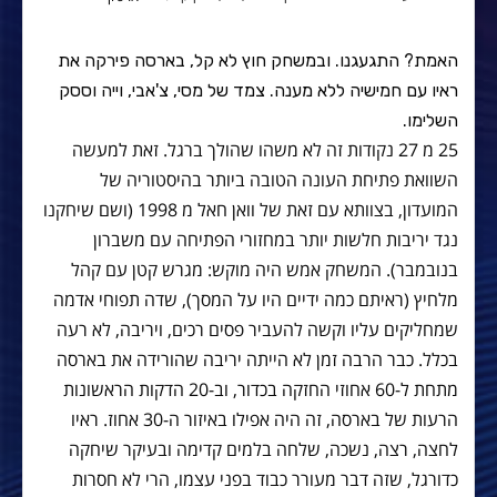
האמת? התגעגנו. ובמשחק חוץ לא קל, בארסה פירקה את
ראיו עם חמישיה ללא מענה. צמד של מסי, צ'אבי, וייה וססק
השלימו.
25 מ 27 נקודות זה לא משהו שהולך ברגל. זאת למעשה
השוואת פתיחת העונה הטובה ביותר בהיסטוריה של
המועדון, בצוותא עם זאת של וואן חאל מ 1998 (ושם שיחקנו
נגד יריבות חלשות יותר במחזורי הפתיחה עם משברון
בנובמבר). המשחק אמש היה מוקש: מגרש קטן עם קהל
מלחיץ (ראיתם כמה ידיים היו על המסך), שדה תפוחי אדמה
שמחליקים עליו וקשה להעביר פסים רכים, ויריבה, לא רעה
בכלל. כבר הרבה זמן לא הייתה יריבה שהורידה את בארסה
מתחת ל-60 אחוזי החזקה בכדור, וב-20 הדקות הראשונות
הרעות של בארסה, זה היה אפילו באיזור ה-30 אחוז. ראיו
לחצה, רצה, נשכה, שלחה בלמים קדימה ובעיקר שיחקה
כדורגל, שזה דבר מעורר כבוד בפני עצמו, הרי לא חסרות