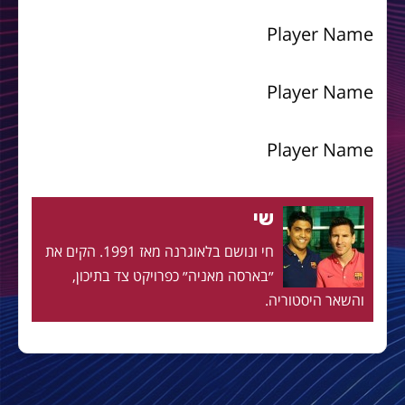
Player Name
Player Name
Player Name
שי
חי ונושם בלאוגרנה מאז 1991. הקים את
״בארסה מאניה״ כפרויקט צד בתיכון,
והשאר היסטוריה.