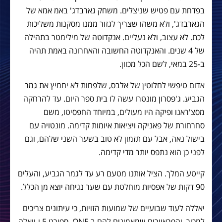
בפדחת עם פטיש שניצלים. משחק גארבדג' באמ אמא של
הגארבדג', ולא משהו שצריך לגזור ממנו מסקנות משליכות
לכת. לא עצוב, ולא נעליים. אנקדוטה של מילימטר בתהילה
של 4 שנים. והאנקדוטה החשובה והאחרונה באמת תהיה
ב-25 במאי, לשם הכל מכוון.
אדום טיפשי לחלוטין של אלבס, שלפחות לא יחמיץ את גמר
הגביע. ג'פסרון מונטרו עשה לו בית ספר היום. עד להרחקה
מסצ'ראנו ופיקה היו מעולים, במיוחד החפסיטו, משם
סחרחורת של פאניקה ויציאות איומות קדימה. מונטויה עם
בישול נאה, אבל עם תזמון לא טוב בשער השני שלהם, וגם
לפני כן הוא נתפס יותר מדי קדימה.
קייטע המלך. הציל אותנו מטעם רע עד לגמר הגביע, והעלים
90 דקות של אפסיות מוחלטת עם שער נגיחה יוצא מן הכלל.
יאללה לעוד שבועיים של שמועות הזויות, כי עיתונים צריכים
למכור, והפראיירים שמאמינים להם ב ONE, ספורט 5 ו-וואלה