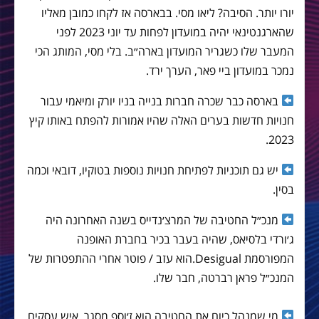
יורו יותר. הסיבה? ליאו מסי. בבארסה אז לקחו כמובן מאליו
שהארגנטינאי יהיה במועדון לפחות עד יוני 2023 לפני
המעבר שלו כשגריר המועדון בארה״ב. בלי מסי, המותג הכי
נמכר במועדון ביי פאר, הערך ירד.
בארסה כבר שכרה חברות בנייה בניו יורק ומיאמי עבור
חנויות חדשות בערים האלה שהיו אמורות להפתח באותו קיץ
2023.
יש גם תוכניות לפתיחת חנויות נוספות בטוקיו, דובאי וכמה
בסין.
מנכ״ל החטיבה של המרצ׳נדייס בשנה האחרונה היה
ג׳ורדי בלסיאס, שהיה בעבר בכיר בחברת האופנה
המפורסמת Desigual.הוא עזב / פוטר אחרי ההתפטרות של
המנכ״ל פראן רברטה, חבר שלו.
מי שמנהל כיום את החטיבה הוא ז׳וספ מסגר, איש עסקים