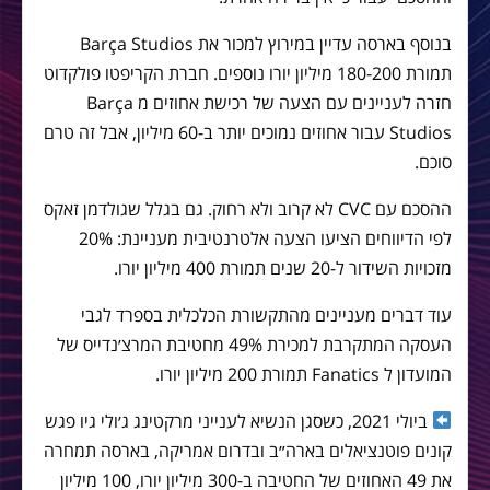
בנוסף בארסה עדיין במירוץ למכור את Barça Studios
תמורת 180-200 מיליון יורו נוספים. חברת הקריפטו פולקדוט
חזרה לעניינים עם הצעה של רכישת אחוזים מ Barça
Studios עבור אחוזים נמוכים יותר ב-60 מיליון, אבל זה טרם
סוכם.
ההסכם עם CVC לא קרוב ולא רחוק. גם בגלל שגולדמן זאקס
לפי הדיווחים הציעו הצעה אלטרנטיבית מעניינת: 20%
מזכויות השידור ל-20 שנים תמורת 400 מיליון יורו.
עוד דברים מעניינים מהתקשורת הכלכלית בספרד לגבי
העסקה המתקרבת למכירת 49% מחטיבת המרצ׳נדייס של
המועדון ל Fanatics תמורת 200 מיליון יורו.
ביולי 2021, כשסגן הנשיא לענייני מרקטינג ג׳ולי גיו פגש
קונים פוטנציאלים בארה״ב ובדרום אמריקה, בארסה תמחרה
את 49 האחוזים של החטיבה ב-300 מיליון יורו, 100 מיליון