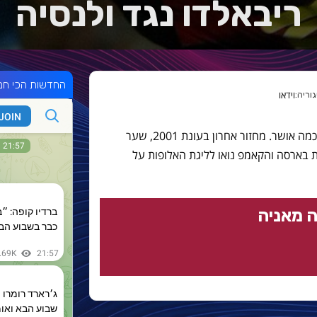
ריבאלדו נגד ולנסיה
החדשות הכי חמ
וידאו
אחד מרגעי השיא של ריבאלדו בבארסה. כמה אושר. מחזור אחרון בעונת 2001, שער
ה את בארסה והקאמפ נואו לליגת האלופות על
 מאניה