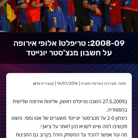
2008-09: טריפלט! אלופי אירופה
על חשבון מנצ'סטר יונייטד
וידאו
מאת: מערכת בארסה מאניה | 14/07/2016 | קטגוריה:
ב27.5.2009 השגנו טריפלט ראשון, אליפות אירופה שלישית
בהסטוריה.
ניצחון 2-0 על מנצ'סטר יונייטד משערים של אטו ומסי. פשוט
תקשיבו למה שיש לשגיא כהן לאמר על צ'אבי.
מה עוד אפשר להגיד על המשחק הזה? בקרוב גם החגיגות