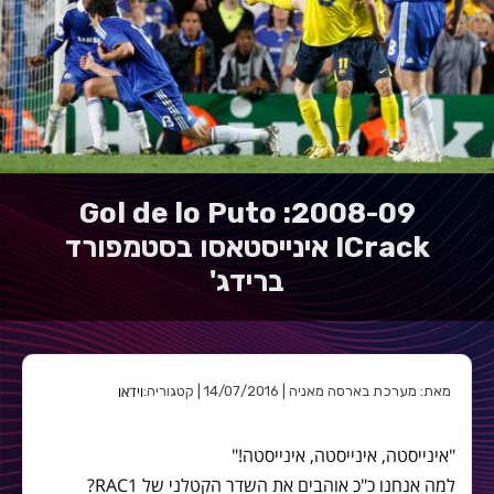
2008-09: Gol de lo Puto
Crack! אינייסטאסו בסטמפורד
ברידג'
וידאו
מאת: מערכת בארסה מאניה | 14/07/2016 | קטגוריה:
"אינייסטה, אינייסטה, אינייסטה!"
למה אנחנו כ"כ אוהבים את השדר הקטלני של RAC1?