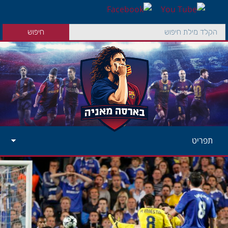
תפריט