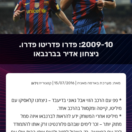
2009-10: פדרו פדריטו פדרו.
ניצחון אדיר בברנבאו
וידאו
מאת: מערכת בארסה מאניה | 15/07/2016 | קטגוריה:
* פפ עם הרכב הזוי אבל גאוני בדיעבד – ניצחנו קלאסיקו עם
מיליטו, קייטה ומקסוול בהרכב אחד.
* מיליטו אחרי המשחק ידע להראות לברנבאו איזה סמל
מתוק יותר – זכר לימים שבהם פלורנטינו זרק אותו להתמודד
לבד עם הפציעה, רק בשביל לחזור ולנצח אותו בבית שלו עם