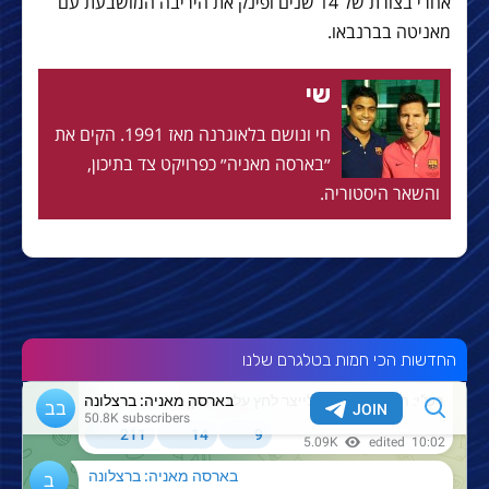
אחרי בצורת של 14 שנים ופינק את היריבה המושבעת עם
מאניטה בברנבאו.
שי
חי ונושם בלאוגרנה מאז 1991. הקים את
״בארסה מאניה״ כפרויקט צד בתיכון,
והשאר היסטוריה.
החדשות הכי חמות בטלגרם שלנו