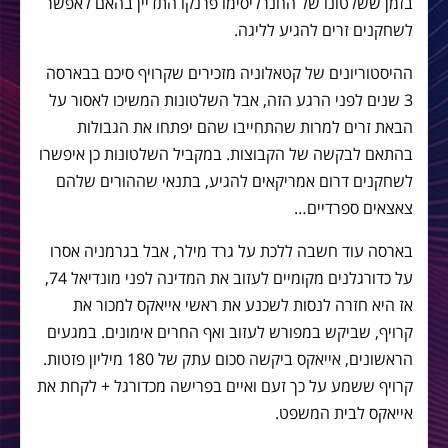
בזמן ששלטונו של החנרליסימו פרנקו התדיין בהאם לאפשר
לשחקנים זרים להגיע לליגה.
ההיסטוריונים של קטאלוניה מזכירים שקרויף סיכם בבארסה
3 שנים לפני הרגע הזה, אבל השלטונות המשיכו לאסור על
הבאת זרים למרות שהתחייבו שהם יפתחו את הגבולות
בהתאם לבקשה של הקבוצות. במקביל השלטונות כן איפשרו
לשחקנים דרום אמריקאים להגיע, בתנאי שההורים שלהם
צאצאים ספרדיים…
בארסה עוד חשבה ללכת על גרד מילר, אבל בגרמניה אסרו
על כדורגלנים מקומיים לעזוב את המדינה לפני מונדיאל 74,
אז היא חזרה לנסות לשכנע את ראשי אייאקס למכור את
קרויף, שביקש במפורש לעזוב ואף החרים אימונים. במגעים
הראשונים, אייאקס ביקשה סכום עתק של 180 מיליון פזטות.
קרויף ששמע על כך זעם ואיים בפרישה מכדורגל + לקחת את
אייאקס לבית המשפט.