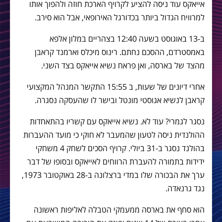
אייאקס עוד ניסה להציע לקרויף הארכת חוזה ולהפוך אותו
למרוויח הגדול ביותר בכדורגל האירופאי, אבל הוא סירב.
ב-13 באוגוסט בשעה 12:40 בצהריים במלון אלפא
באמסטרדם, ההסכם נחתם. רינוס מיכלס וארמנד קראבן
מהצד של בארסה, ואן פראח נשיא אייאקס בצד השני.
אחרי דיונים של שעות, ב 15:55 התקשר המנהל המקצועי
קראבן לנשיא אגוסטי מונטל ובישר לו שהעסקה נסגרה.
נסגר לגמרי? עוד לא. נשיא אייאקס עם קשריו בהתאחדות
ההולנדית ניסה לטעון שהמעבר לא חוקי כי מועד ההעברות
בהולנד נסגר ב-31 ביולי. קרויף הסכים לשחק 4 משחקי
ידידות בתמורה להעברת הרווחים לאייאקס ובסופו של דבר
ערך את הבכורה שלו במדי ברצלונה ב-28 באוקטובר 1973,
נגד גרנאדה.
הוא סחף את בארסה ממעמקי הטבלה לאליפות ראשונה