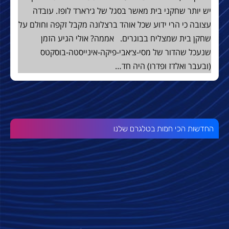
יש יותר שחקני בית מאשר בסגל של ג׳רארד לופז. עובדה
עצובה כי הרי ידוע שכל אוהד ברצלונה מקבל זקפה וחולם על
שחקן בית שמצליח בבוגרים. אממה? אולי הגיע הזמן
שנעכל שהדור של מסי-צ׳אבי-פיקה-אינייסטה-בוסקטס
(ובעבר ואלדז ופדרו) היה חד…
החדשות הכי חמות בטלגרם שלנו