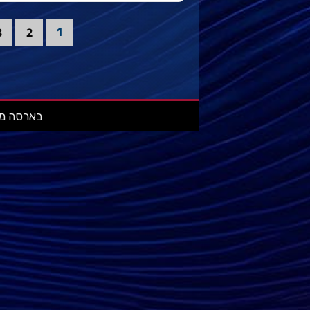
3
2
1
בארסה מאניה: מ