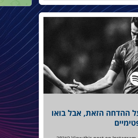
ל ההדחה הזאת, אבל בואו
טימיים