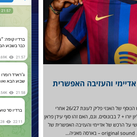
דיימי והעזיבה האפשרית
הקיצוני בן ה-24 של דורטמונד הוא הרכש הנוסף של האנזי פליק לעונת 26/27 אחרי
אנתוני גורדון. בארסה תשלם עליו 22 מיליון יורו + 7 בבונוסים. וגם, האם זהו סוף עידן פראן
רס בברצלונה? תהנו! @barcamanil שי על הרכש של אדיימי והעזיבה האפשרית של
…