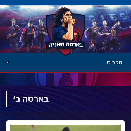
תפריט
בארסה ב׳