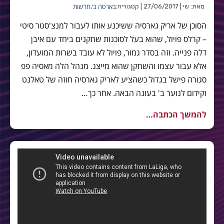
בארסה ב׳
חדשות
מאת: שי | 27/06/2017 | קטגוריה:
,
הסוכן של אריק גארסיה ששיכנע אותו לעבור למנצ'סטר סיטי
– קרלס פויול, שהוא בעל לסוכנות שחקנים ביחד עם איבן
דלה פנייה. וזה בסדר גמור, פויול לא עובד בשרות המועדון,
אלא עבור עצמו והשחקן שהוא מייצג. מנהל הלה מאסיה פפ
סגורה פישל בגדול כשהציע לאריק גארסיה חוזה של טאלנט
וקידום לנוער ב' בעונה הבאה. אחר כך…
להמשך הכתבה…