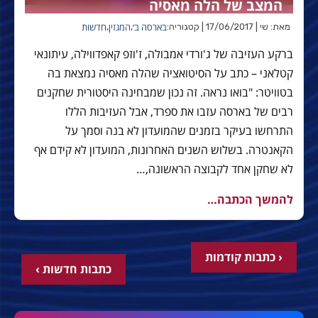
המצב של הלה מאסיה
בארסה ב׳
המגזין
חדשות
מאת: שי | 17/06/2017 | קטגוריה:
,
,
ברקע העזיבה של ג'ורדי אמבולה, ז'וזפ קאפדווילה, עיתונאי
קטלאני – כתב על הסיטואציה שהלה מאסיה נמצאת בה
בטוויטר: "בואו נראה. זה נכון שמבחינה היסטורית שחקנים
רבים של בארסה עזבו את ספרד, אבל העזיבות הללו
התרחשו בעיקר בזמנים שהמועדון לא בנה וסמך על
הקאנטרה. בשלוש השנים האחרונות, המועדון לא קידם אף
לא שחקן אחד לקבוצה הראשונה,…
להמשך הכתבה…
‹ כתבות קודמות
כתבות חדשות ›