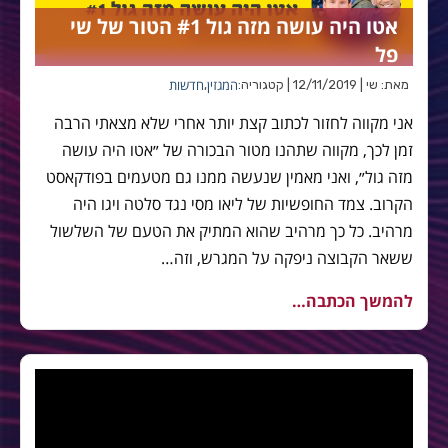
אטו היה עושה מזה גול #1 הטור של שי
פל
המגזין
חדשות
מאת: שי | 12/11/2019 | קטגוריה:
,
אני מקווה לחזור לכתוב קצת יותר אחרי שלא מצאתי הרבה
זמן לכך, מקווה שתהנו מטור הבכורה של ״אטו היה עושה
מזה גול״, ואני מאמין שנעשה ממנו גם מטעמים בפודקאסט
הקרוב. צמד החופשיות של ליאו מסי נגד סלטה ויגו היה
מרהיב. כל כך מרהיב שהוא המתיק את הטעם של השלשול
ששאר הקבוצה ניפקה על המגרש, וזה…
להמשך הכתבה…