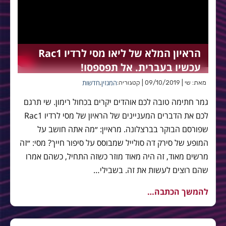
הראיון המלא של ליאו מסי לרדיו Rac1
עכשיו בעברית. אל תפספסו!
המגזין
חדשות
מאת: שי | 09/10/2019 | קטגוריה:
,
גמר חתימה טובה לכם אוהדים יקרים בכחול רימון. שי תרגם
לכם את הדברים המעניינים של הראיון של מסי לרדיו Rac1
שפורסם הבוקר בברצלונה. מראיין: ״מה אתה חושב על
המופע של סירק דה סולייל שמבוסס על סיפור חייך? מסי: ״זה
מרשים מאוד, זה היה מאוד מוזר כשזה התחיל, כשהם אמרו
שהם רוצים לעשות את זה. בשבילי…
להמשך הכתבה…