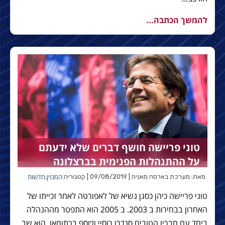
להמשך הכתבה…
טוני פריישה חושף דברים שלא ידעתם
על ההתנהלות הפנימית בברצלונה
המגזין
חדשות
מאת: מערכת בארסה מאניה | 09/08/2019 | קטגוריה:
,
טוני פריישה כיהן כסגן נשיא של לאפורטה לאחר זכייתו של
האחרון בבחירות ב 2003. ב 2005 הוא התפטר מההנהלה
ביחד עם חבריו הטובים סנדרו רוסיי וז׳וספ ברתומאו. הוא שב