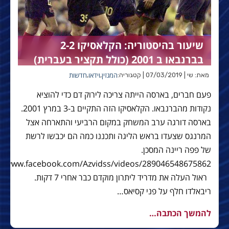
שיעור בהיסטוריה: הקלאסיקו 2-2
בברנבאו ב 2001 (כולל תקציר בעברית)
המגזין
וידאו
חדשות
מאת: שי | 07/03/2019 | קטגוריה:
,
,
פעם חברים, בארסה הייתה צריכה לירוק דם כדי להוציא
נקודות מהברנבאו. הקלאסיקו הזה התקיים ב-3 במרץ 2001.
בארסה דורגה ערב המשחק במקום הרביעי והתארחה אצל
המרנגס שצעדו בראש הליגה ותכננו כמה הם יכבשו לרשת
של פפה ריינה המסכן.
ראול העלה את מדריד ליתרון מוקדם כבר אחרי 7 דקות.
ריבאלדו חלף על פני קסיאס…
להמשך הכתבה…