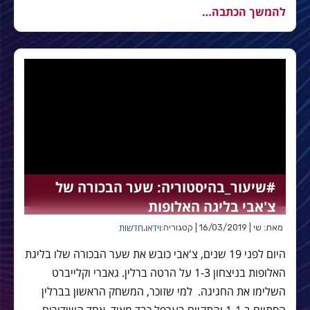
להמשך הכתבה…
#שיעור_בהיסטוריה: שער הבכורה של
צ'אבי בליגה האלופות
וידאו
חדשות
מאת: שי | 16/03/2019 | קטגוריה:
,
היום לפני 19 שנים, צ'אבי כובש את שער הבכורה שלו בליגת
האלופות בניצחון 1-3 על הרטה ברלין. גאברי וקלייברט
השלימו את החגיגה. למי שזוכר, המשחק הראשון בברלין
הסתיים ב 1-1 והתקיים בערפל כבד מאוד. אחד השידורים