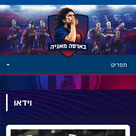
תפריט
וידאו