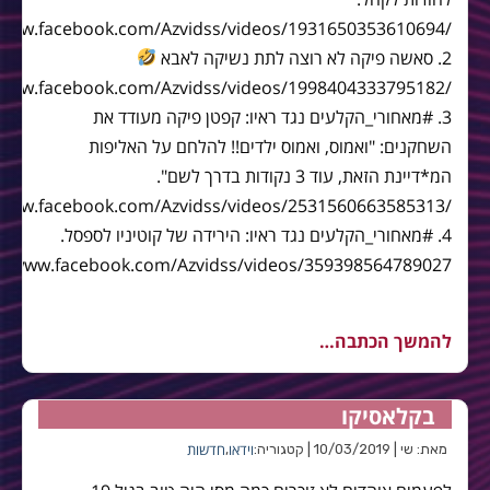
/www.facebook.com/Azvidss/videos/1931650353610694/
2. סאשה פיקה לא רוצה לתת נשיקה לאבא
/www.facebook.com/Azvidss/videos/1998404333795182/
3. #מאחורי_הקלעים נגד ראיו: קפטן פיקה מעודד את
השחקנים: "ואמוס, ואמוס ילדים!! להלחם על האליפות
המ*דיינת הזאת, עוד 3 נקודות בדרך לשם".
/www.facebook.com/Azvidss/videos/2531560663585313/
4. #מאחורי_הקלעים נגד ראיו: הירידה של קוטיניו לספסל.
להמשך הכתבה…
הביצועים המרהיבים של מסי בן ה-19
בקלאסיקו
וידאו
חדשות
מאת: שי | 10/03/2019 | קטגוריה:
,