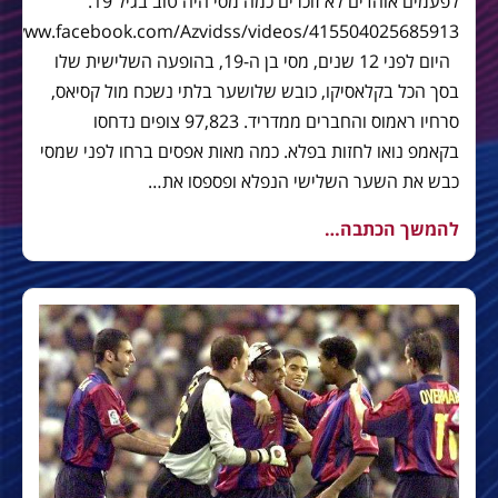
לפעמים אוהדים לא זוכרים כמה מסי היה טוב בגיל 19.
היום לפני 12 שנים, מסי בן ה-19, בהופעה השלישית שלו
בסך הכל בקלאסיקו, כובש שלושער בלתי נשכח מול קסיאס,
סרחיו ראמוס והחברים ממדריד. 97,823 צופים נדחסו
בקאמפ נואו לחזות בפלא. כמה מאות אפסים ברחו לפני שמסי
כבש את השער השלישי הנפלא ופספסו את…
להמשך הכתבה…