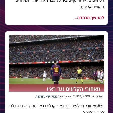
ההזויים אי פעם.
להמשך הכתבה…
מאחורי הקלעים נגד ראיו
המגזין
וידאו
חדשות
מאת: שי | 11/03/2019 | קטגוריה:
,
,
1: #מאחורי_הקלעים נגד ראיו: קרלס נבאל מחנך את דמבלה
להודות לקהל.