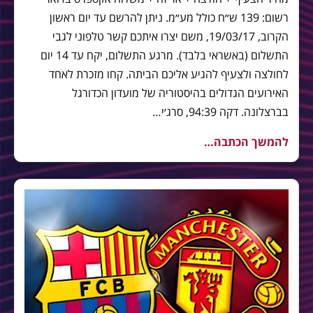
רשום: 139 ש״ח כולל מע״מ. ניתן להרשם עד יום ראשון
הקרוב, 19/03/17, משם יצרו איתכם קשר טלפוני לגבי
התשלום (באשראי בלבד). מרגע התשלום, יקח עד 14 יום
לחולצה ולצעיף להגיע אליכם הביתה. קחו מזכרת לאחד
האירועים הגדולים בהיסטוריה של מועדון הכדורגל
בברצלונה. דקה 94:39, סרג׳י…
להמשך הכתבה…