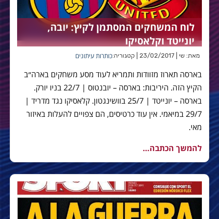
לוח המשחקים המסתמן לקיץ: יובה,
יונייטד וקלאסיקו
כותרות עיתונים
מאת: שי | 23/02/2017 | קטגוריה:
בארסה תארוז מזוודות ותמריא לעוד מסע משחקים בארה״ב
הקיץ הזה. היריבות: בארסה – יובנטוס | 22/7 בניו יורק.
בארסה – יונייטד | 25/7 בוושינגטון. קלאסיקו נגד מדריד |
29/7 במיאמי. אין עוד כרטיסים, הם צפויים להעלות באיזור
מאי.
להמשך הכתבה…