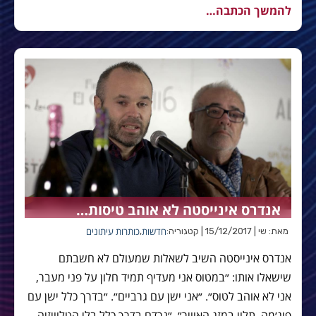
להמשך הכתבה…
אנדרס אינייסטה לא אוהב טיסות…
חדשות
כותרות עיתונים
מאת: שי | 15/12/2017 | קטגוריה:
,
אנדרס אינייסטה השיב לשאלות שמעולם לא חשבתם
שישאלו אותו: ״במטוס אני מעדיף תמיד חלון על פני מעבר,
אני לא אוהב לטוס״. ״אני ישן עם גרביים״. ״בדרך כלל ישן עם
פיג׳מה, תלוי במזג האוויר״. ״נרדם בדרך כלל בלי הטלוויזיה