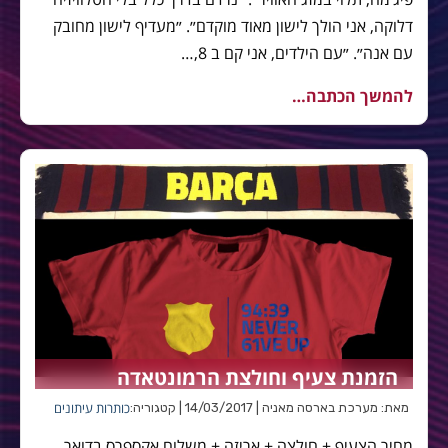
דלוקה, אני הולך לישון מאוד מוקדם״. ״מעדיף לישון מחובק
עם אנה״. ״עם הילדים, אני קם ב 8,…
להמשך הכתבה…
הזמנת צעיף וחולצת הרמונטאדה
כותרות עיתונים
מאת: מערכת בארסה מאניה | 14/03/2017 | קטגוריה:
מחיר הצעיף + חולצה + אריזה + משלוח אקספרס בדואר