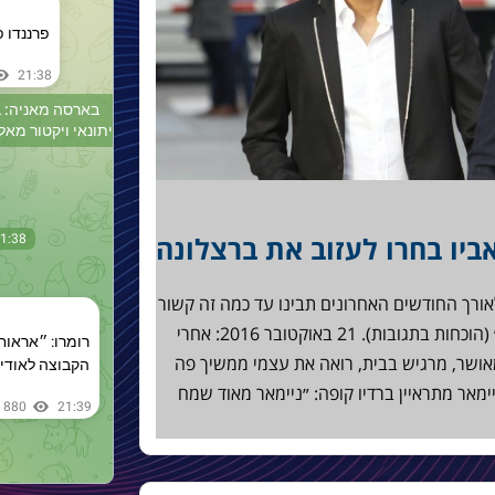
אביו בחרו לעזוב את ברצלונה
אורך החודשים האחרונים תבינו עד כמה זה קשור
לכסף נטו והרבה פחות ל׳אתגרים חדשים׳ (הוכחות בתגובות). 21 באוקטובר 2016: אחרי
, בראיון לבארסה TV: ״אני מאושר, מרגיש בבית, רואה את עצמי ממשיך פה
 28 באוקטובר 2016: אבא ניימאר מתראיין ברדיו קופה: ״ניימאר מאוד שמח