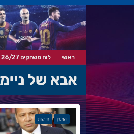
ראשי
לוח משחקים 26/27
אבא של ניימ
המגזין
חדשות