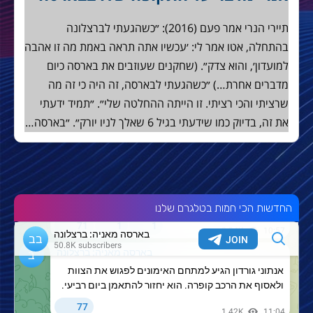
תיירי הנרי אמר פעם (2016): ״כשהגעתי לברצלונה
בהתחלה, אטו אמר לי: ׳עכשיו אתה תראה באמת מה זו אהבה
למועדון׳, והוא צדק״. (שחקנים שעוזבים את בארסה כיום
מדברים אחרת…) ״כשהגעתי לבארסה, זה היה כי זה מה
שרציתי והכי רציתי. זו הייתה ההחלטה שלי״. ״תמיד ידעתי
את זה, בדיוק כמו שידעתי בגיל 6 שאלך לניו יורק״. ״בארסה…
החדשות הכי חמות בטלגרם שלנו