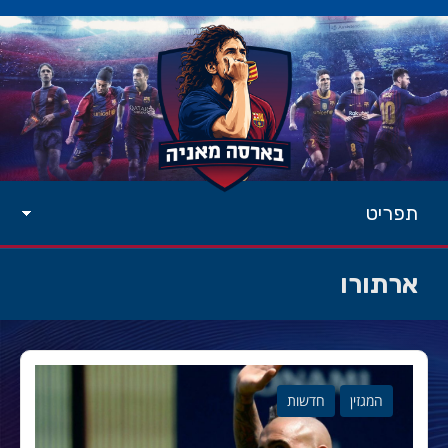
תפריט
ארתורו
המגזין
חדשות