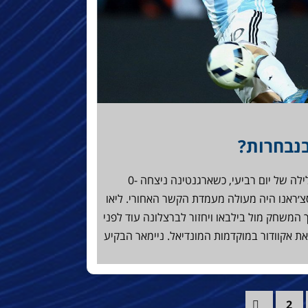
נבחרות?
מסי ומסצ'ה פגשו את סוארס ואורוגוואי בלילה של יום רביעי, כשארגנטינה ניצחה 0-
צ׳ראנו היה מעולה מעמדת הקשר האחורי. ליאו
משחק מול בילבאו ויחזור לברצלונה עוד לפני
שחק נגד וונצואלה. ברזיל ניצחה 3-0 את אקוודור במוקדמות המונדיאל. ניימאר הבקיע
2