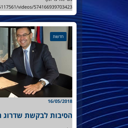
5117561/videos/574166939703423/
חדשות
16/05/2018
הסיבות לבקשת שדרוג ה