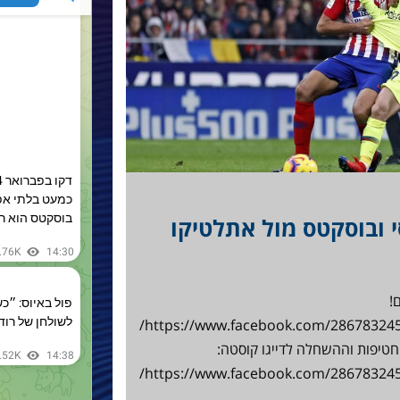
 ובוסקטס מול אתלטיקו
!
https://www.facebook.com/286783245117561/videos/944135245792650/
חטיפות וההשחלה לדייגו קוסטה:
https://www.facebook.com/286783245117561/videos/337036016850985/