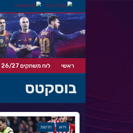
ראשי
לוח משחקים 26/27
בוסקטס
וידאו
חדשות