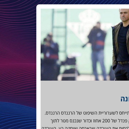
ייחס לשערוריית השיפוט של הרננדס הרננדס.
כמה מכור אתה צריך להיות כדי לא לשרוק פנדל של 200 אחוז וכדור שנכנס מטר לתוך
לכסות את העובדה שבארסה שיחקה רע. העובדה