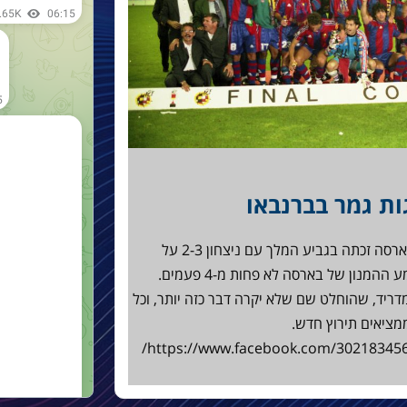
היום לפני 20 שנים, בסנטיאגו ברנבאו, בארסה זכתה בגביע המלך עם ניצחון 2-3 על
בטיס. בחגיגות אחרי שריקת הסיום, הושמע ההמנון של בארסה לא פחות מ-4 פעמים.
ריד, שהוחלט שם שלא יקרה דבר כזה יותר, וכל
ציאים תירוץ חדש.
https://www.facebook.com/302183456897917/videos/319397188509877/