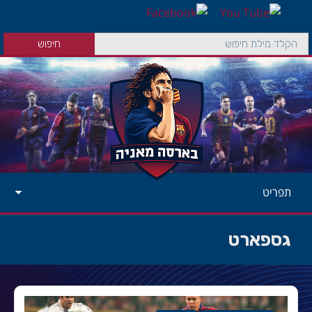
תפריט
גספארט