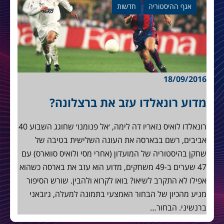
אגף ההיסטוריה
חדשות
18/09/2016
מדוע רונאלדו עזב את ברצלונה?
רונאלדו לואיס נזאריו דה לימה, ׳אל פנומנו׳ שחוגג השבוע 40
אביבים, רשם בבארסה את העונה השלישית בטיבה של
שחקן בהיסטוריה של המועדון (אחרי מסי ולואיס סווארס) עם
47 שערים ב-49 משחקים, מדוע הוא עזב את בארסה כשהוא
אפילו לא התקרב לשיאו? בואו לקרוא ולהבין. שורש הסיפור
מגיע מהכיון של הבחור האמצעי בתמונה למעלה, ג׳ובאני
ברנשיני. הבחור…