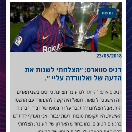
חדשות
23/05/2018
דניס סווארס: ״הצלחתי לשנות את
הדעה של ואלוורדה עליי ״.
דניס סוארס: "הייתה לנו עונה מצוינת כי זכינו בשני תארים
וזה הישג גדול מאוד. רומא? היה קשה להתמודד עם ההפסד
הזה, אבל הצלחנו להתגבר על זה בסופו של דבר". "ברמה
האישית, היו תקופות טובות ורעות עבורי. אני מעדיף להתרכז
ברגעים הטובים, כמו בחודש האחרון של העונה; הצלחתי
להפוך את המצב שלי ולזכות באמון של המאמן…