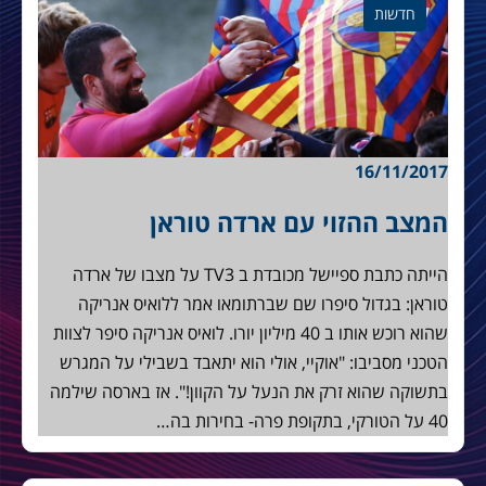
חדשות
16/11/2017
המצב ההזוי עם ארדה טוראן
הייתה כתבת ספיישל מכובדת ב TV3 על מצבו של ארדה
טוראן: בגדול סיפרו שם שברתומאו אמר ללואיס אנריקה
שהוא רוכש אותו ב 40 מיליון יורו. לואיס אנריקה סיפר לצוות
הטכני מסביבו: "אוקיי, אולי הוא יתאבד בשבילי על המגרש
בתשוקה שהוא זרק את הנעל על הקוון!". אז בארסה שילמה
40 על הטורקי, בתקופת פרה- בחירות בה…