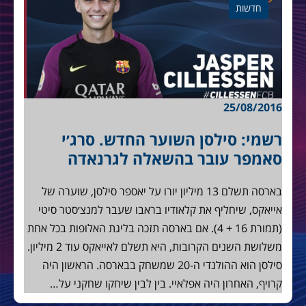
חדשות
25/08/2016
רשמי: סילסן השוער החדש. סרג׳י
סאמפר עובר בהשאלה לגרנאדה
בארסה תשלם 13 מיליון יורו על יאספר סילסן, שוערה של
אייאקס, שיחליף את קלאודיו בראבו שעבר למנצ׳סטר סיטי
(תמורת 16 + 4). אם בארסה תזכה בליגת האלופות בכל אחת
משלושת השנים הקרובות, היא תשלם לאייאקס עוד 2 מיליון.
סילסן הוא ההולנדי ה-20 שמשחק בבארסה. הראשון היה
קרויף, האחרון היה אפלאיי. בין לבין שיחקו שחקני על…