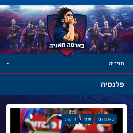
תפריט
פלנסיה
בארסה ב׳
וידאו
חדשות