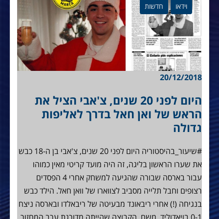
וידאו
חדשות
20/12/2018
היום לפני 20 שנים, צ'אבי הציל את
הראש של ואן חאל בדרך לאליפות
גדולה
#שיעור_בהיסטוריה היום לפני 20 שנים, צ'אבי בן ה-18 כבש
את שערו הראשון בליגה, זה היה מועד קריטי מאין כמוהו
עבור בארסה שבורה שהגיעה למשחק אחרי 4 הפסדים
רצופים וחבל תלייה מסביב לצווארו של וואן חאל. הילד כבש
בנגיחה (!) אחרי ריבאונד מבעיטה של ריבאלדו ובארסה ניצח
0-1 בויאדוליד. משם, הקבוצה שהייתה מדורגת ערב המחזור