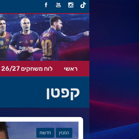
ראשי
לוח משחקים 26/27
קפטן
המגזין
חדשות