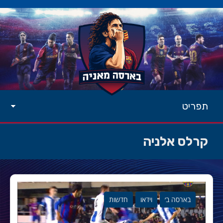
תפריט
קרלס אלניה
בארסה ב׳
וידאו
חדשות