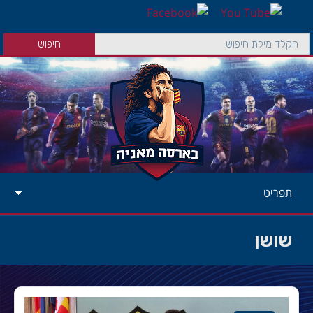
תפריט
שושן