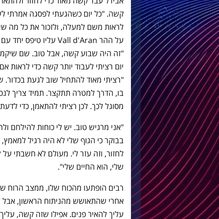
אבידל עבד קשה מאוד כדי לחזור ולהתאחד
קשה. "כל יום כשהגעתי לפסגה אמרתי לע
לראות משם למעלה, ולזכור את כל מה שיש
על ההר Vall d'Aran עליו טיפס יחד עם הפיזיותרפיסט אמילי ריקארט.
"זה היה שבוע קשה, אבל טוב. שם שיקמתי
יום רציתי לעבוד יותר קשה כדי לראות אם
"רציתי מאוד להתחיל שוב לגעת בכדור. ש
בו, הדרך למטרה תתקצר. תמיד צריך לנס
מסוגל לכך. לכן רציתי להתאמן, כדי לדעת 
"אני מרגיש טוב. יש לי כוחות להילחם ול
בבוקר כי הגוף שלי לא היה רגיל למאמץ
לחזור, וזה עזר לי. מעולם לא חשבתי ע
שלי, הוא החיים שלי".
רבים הופתעו מהכוח שלו, ממצב הרוח ש
אחרי שהתאושש מהניתוח הראשון, אבל לא
עליך להאיר פנים. אפילו שזה קשה, עליך