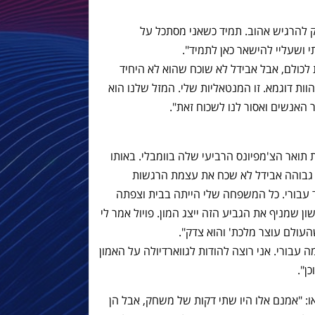
 להרגיש אהוב. תמיד כשאני מסתכל על
 ושעליי להישאר כאן לתמיד".
 לכולם, אבל אבידל לא שוכח שהוא לא היחיד
ות דוגמא. זו המנטאליות שלי. המזל שלנו הוא
 האנשים ואסור לנו לשכוח זאת".
ואר הצ'מפיונס הרביעי שלה בוומבלי. באותו
י גבוהה אבידל לא שכח את עצמת הרגשות
ד עבורי. כל המשפחה שלי הייתה בבית וצפתה
ן שמניף את הגביע הזה ייצג המון. פויול אמר לי
עולם עוצר מלכת' והוא צדק".
 עבורי. אני רוצה להודות לגווארדיולה על האמון
ן".
: "אמנם אלו היו שתי דקות של משחק, אבל הן