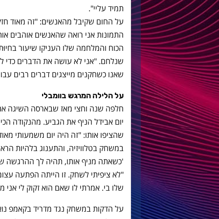
תמיד עליי".
על החום שקיבל מהאנשים: "זה מאוד חזק
התמונות אני רואה שהאנשים אוהבים אותי
הכוח והמלחמה שלו העניקו שיעור בחיוּת
שנלחם. "אני לא עושה את הדברים כדי להו
שאנו כשחקנים מייצגים דברים רבים עבור
על הלילה המרגש בוומבלי
חלפה שנה וחצי מאז שבארסה השיגה את ת
יום אבידל הניף את הגביע. מהנקודה הכ
שהציפו אותו: "זה היה יום משמעותי מאו
במשחק בטלוויזיה, והתענוג בלהיות הראשו
'כשאתה מניף אותו, תהיה לך ההרגשה שה
"לא ציפיתי לשחק. זו הייתה הפתעה עצומה
שלו בי. אמרתי לו שאם הוא זקוק לי אני מוכ
על הדקות במשחק נגד מדריד בקאמפ נואו